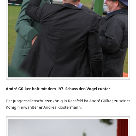
André Gülker holt mit dem 197. Schuss den Vogel runter
Der Junggesellenschützenkönig in Raesfeld ist André Gülker, zu seiner
Königin erwählter er Andrea Klostermann.