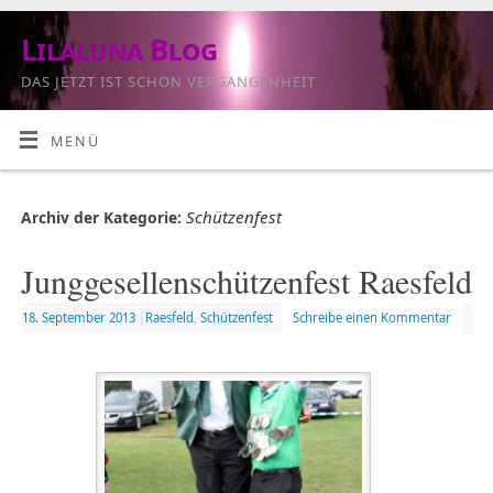
Lilaluna Blog
DAS JETZT IST SCHON VERGANGENHEIT
MENÜ
Schützenfest
Archiv der Kategorie:
Junggesellenschützenfest Raesfeld
18. September 2013
|
Raesfeld
,
Schützenfest
Schreibe einen Kommentar