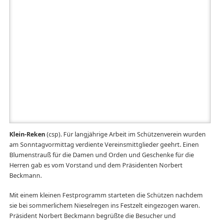
Norbert Beckmann bat das Königspaar von vor 25 Jahren Bernhard
Reinert und Elke Hüppe in den Kreis aus Offizieren und Vorstand.
Darauf verabschiedete er den langjährigen Hauptmann der ersten
Kompanie Andreas Wesseling. Geehrt wurden außerdem Bernhard
Heiming für 25-jährige Mitgliedschaft im Offizierskorps, Alwin Booke
für zehnjährige und Rainer Kleimann für 30-jährige Vorstandsarbeit.
Danach übernahm der stellvertretende Vorsitzende Heiner Seier das
Mikrofon, da es noch galt den Präsidenten selber zu ehren. „Ich
erinnere mich noch, wie es um die Wahl des Präsidenten ging. Wir
beide, Norbert und ich, sind damals rausgegangen um den
Präsidenten zu wählen. Im Gegensatz zu ihm wusste ich vorher
schon, wer neuer Präsident wird“, scherzte Heiner Seier. Gemeinsam
mit seinem Vereinskameraden Norbert sang er deren Lieblingslied:
„Ich singe die ersten vier Worte und du die restlichen drei… `Ich
möchte so gerne´.“ „Einmal König sein“, fiel Norbert Beckmann ein.
Einen ganz besonderen Dank stattete der Präsident seiner Frau ab,
ohne deren Verständnis und Mithilfe solche Vereinsarbeit nicht zu
leisten sei. Das gilt auch für die Frauen aller anderen Geehrten.
25 Mitglieder, die ihren 80., 85. oder 90. Geburtstag gefeiert hatten,
erhielten bereits am Samstag während des Seniorencafés ihre