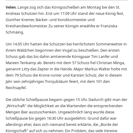
Velen
. Lange zog sich das Königsschießen am Montag bei den St.
Andreas Schützen hin. Erst um 17.09 Uhr stand der neue König fest,
Günther Kremer, Bäcker- und Konditormeister und
Kreishandwerksmeister. Zu seiner Königin erwählte er Franziska
Schmäing.
Um 14.05 Uhr hatten die Schützen bei herrlichstem Sommerwetter in
ihrem Wäldchen begonnen den Vogel zu beschießen. Den ersten
Schuss gab das bis dahin amtierende Königpaar Tim Lanfer und
Mareen Tenkamp ab. Bereits mit dem 57 Schuss fiel Christian Minga,
genannt Litty das Zepter in die Hände. Major Markus Walter holte mit
dem 79 Schuss die Krone runter und Karsten Schulz, der in diesem
Jahr sein zehnjähriges Tronjubiläum feiert, mit dem 101 den
Reichsapfel.
Die übliche Schießpause begann gegen 15 Uhr. Dadurch gibt man der
„Wirtschaft“ die Möglichkeit an die Wartenden die entsprechenden
Mengen Bier auszuschenken. Ungewöhnlich lang wurde diese
Schießpause bis gegen 16:30 Uhr ausgedehnt. Grund dafür war
allerdings eher, dass sich niemand bereit erklärte, die „Bürde der
Königschaft“ auf sich zu nehmen. Ein Problem, das viele Vereine