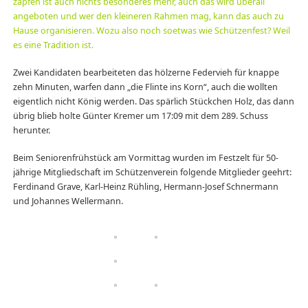
zapfen ist auch nichts besonderes mehr, auch das wird überall
angeboten und wer den kleineren Rahmen mag, kann das auch zu
Hause organisieren. Wozu also noch soetwas wie Schützenfest? Weil
es eine Tradition ist.
Zwei Kandidaten bearbeiteten das hölzerne Federvieh für knappe
zehn Minuten, warfen dann „die Flinte ins Korn“, auch die wollten
eigentlich nicht König werden. Das spärlich Stückchen Holz, das dann
übrig blieb holte Günter Kremer um 17:09 mit dem 289. Schuss
herunter.
Beim Seniorenfrühstück am Vormittag wurden im Festzelt für 50-
jährige Mitgliedschaft im Schützenverein folgende Mitglieder geehrt:
Ferdinand Grave, Karl-Heinz Rühling, Hermann-Josef Schnermann
und Johannes Wellermann.