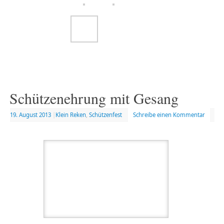
Schützenehrung mit Gesang
19. August 2013
|
Klein Reken
,
Schützenfest
Schreibe einen Kommentar
Für langjährige Arbeit im Allgemeinen Bürgerschützenverein
Klein Reken gab es am Sonntag Blumen, Orden und Geschenke
und ein Ständchen von Bürgermeister Heiner Seier.
Klein-Reken
(csp). Für langjährige Arbeit im Schützenverein
wurden
am Sonntagvormittag verdiente Vereinsmittglieder geehrt. Einen