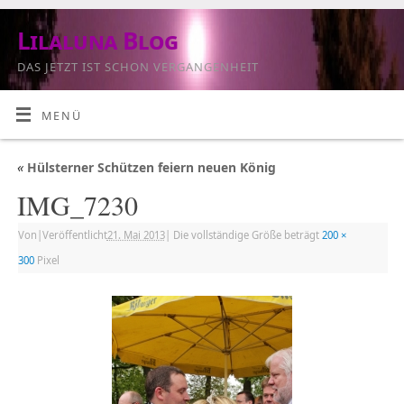
Lilaluna Blog
DAS JETZT IST SCHON VERGANGENHEIT
MENÜ
«
Hülsterner Schützen feiern neuen König
IMG_7230
Von
|
Veröffentlicht
21. Mai 2013
|
Die vollständige Größe beträgt
200 ×
300
Pixel