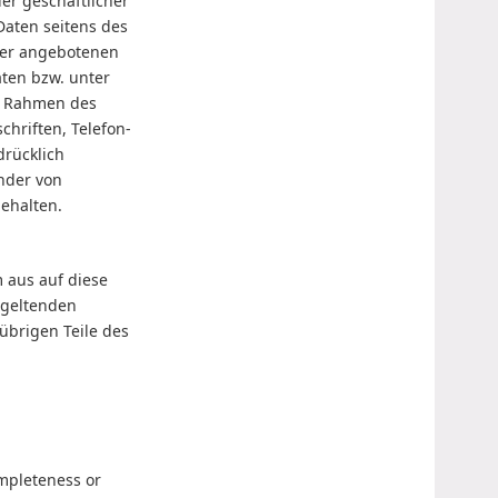
er geschäftlicher
Daten seitens des
ller angebotenen
aten bzw. unter
m Rahmen des
hriften, Telefon-
rücklich
ender von
ehalten.
m aus auf diese
 geltenden
 übrigen Teile des
ompleteness or