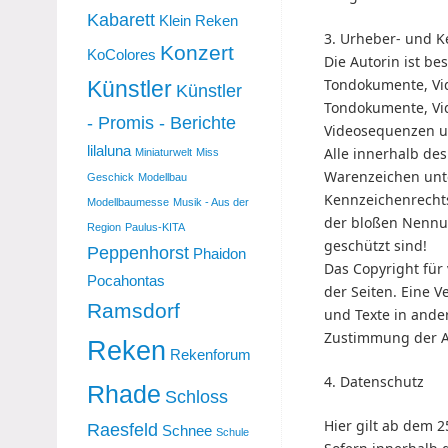
Kabarett
Klein Reken
3. Urheber- und 
Konzert
KoColores
Die Autorin ist be
Tondokumente, Vid
Künstler
Künstler
Tondokumente, Vid
- Promis - Berichte
Videosequenzen un
lilaluna
Alle innerhalb de
Miniaturwelt
Miss
Warenzeichen unt
Geschick
Modellbau
Kennzeichenrechts
Modellbaumesse
Musik - Aus der
der bloßen Nennun
Region
Paulus-KITA
geschützt sind!
Peppenhorst
Phaidon
Das Copyright für v
Pocahontas
der Seiten. Eine 
Ramsdorf
und Texte in ande
Zustimmung der Au
Reken
Rekenforum
4. Datenschutz
Rhade
Schloss
Hier gilt ab dem 
Raesfeld
Schnee
Schule