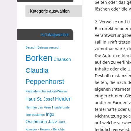
Seiten oder das 
löschen oder die V
2. Verweise und L
Bei direkten oder
Schlagwörter
Verantwortungsber
Fall in Kraft tret
Besuch
Betrugsversuch
zumutbar wäre, di
Die Autorin erklär
Borken
Chanson
auf den zu verlin
Inhalte oder die U
Claudia
Deshalb distanzier
Peppenhorst
Seiten, die nach d
eigenen Interneta
Flughafen-Düsseldorf/Weeze
eingerichteten Gäs
Heiden
Haus St. Josef
anderen Formen vo
Herman van Veen
Hunderunde
fehlerhafte oder 
Ingo
Impressionen
Nichtnutzung solch
Oschmann
Jazz
auf welche verwies
Jazz -
lediglich verweist.
Künstler - Promis - Berichte