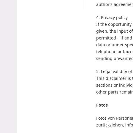
author’s agreemen
4. Privacy policy
If the opportunity
given, the input o
permitted – if and
data or under spec
telephone or fax 
sending unwanted
5. Legal validity o
This disclaimer is
sections or individ
other parts remain
Fotos
Fotos von Persone
zurückziehen, inf