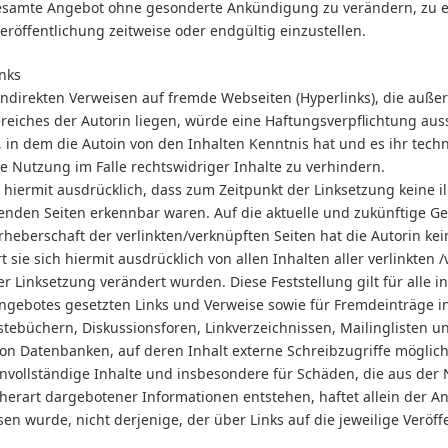
gesamte Angebot ohne gesonderte Ankündigung zu verändern, zu 
eröffentlichung zeitweise oder endgültig einzustellen.
inks
 indirekten Verweisen auf fremde Webseiten (Hyperlinks), die auße
eiches der Autorin liegen, würde eine Haftungsverpflichtung auss
en, in dem die Autoin von den Inhalten Kenntnis hat und es ihr tec
e Nutzung im Falle rechtswidriger Inhalte zu verhindern.
t hiermit ausdrücklich, dass zum Zeitpunkt der Linksetzung keine i
kenden Seiten erkennbar waren. Auf die aktuelle und zukünftige Ge
rheberschaft der verlinkten/verknüpften Seiten hat die Autorin kein
t sie sich hiermit ausdrücklich von allen Inhalten aller verlinkten 
er Linksetzung verändert wurden. Diese Feststellung gilt für alle 
ngebotes gesetzten Links und Verweise sowie für Fremdeinträge in
tebüchern, Diskussionsforen, Linkverzeichnissen, Mailinglisten un
n Datenbanken, auf deren Inhalt externe Schreibzugriffe möglich s
unvollständige Inhalte und insbesondere für Schäden, die aus der
erart dargebotener Informationen entstehen, haftet allein der Anb
en wurde, nicht derjenige, der über Links auf die jeweilige Veröff