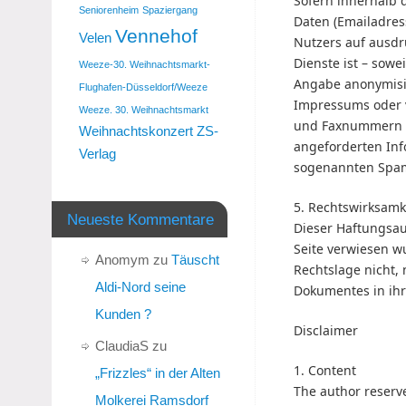
Sofern innerhalb 
Seniorenheim
Spaziergang
Daten (Emailadress
Vennehof
Velen
Nutzers auf ausdr
Dienste ist – sow
Weeze-30. Weihnachtsmarkt-
Angabe anonymisi
Flughafen-Düsseldorf/Weeze
Impressums oder v
Weeze. 30. Weihnachtsmarkt
und Faxnummern s
Weihnachtskonzert
ZS-
angeforderten Info
Verlag
sogenannten Spam-
5. Rechtswirksamk
Neueste Kommentare
Dieser Haftungsau
Seite verwiesen w
Anomym
zu
Täuscht
Rechtslage nicht, 
Aldi-Nord seine
Dokumentes in ihr
Kunden ?
Disclaimer
ClaudiaS
zu
1. Content
„Frizzles“ in der Alten
The author reserve
Molkerei Ramsdorf