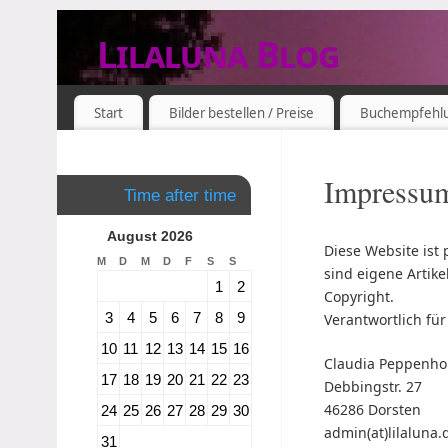
Lilaluna Blog
DAS JETZT IST SCHON VERGANGENHEIT
Start
Bilder bestellen / Preise
Buchempfehl
Impressu
Time after time
August 2026
Diese Website ist 
M
D
M
D
F
S
S
sind eigene Artik
1
2
Copyright.
3
4
5
6
7
8
9
Verantwortlich für
10
11
12
13
14
15
16
Claudia Peppenho
17
18
19
20
21
22
23
Debbingstr. 27
46286 Dorsten
24
25
26
27
28
29
30
admin(at)lilaluna.
31