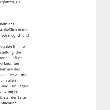
ergänzen, zu
rhalb des
chließlich in dem
hnisch möglich und
llegalen Inhalte
staltung, die
erlei Einfluss.
/verknüpften
innerhalb des
 von der Autorin
d in allen
ind. Für illegale,
 Nutzung oder
ieter der Seite,
entlichung