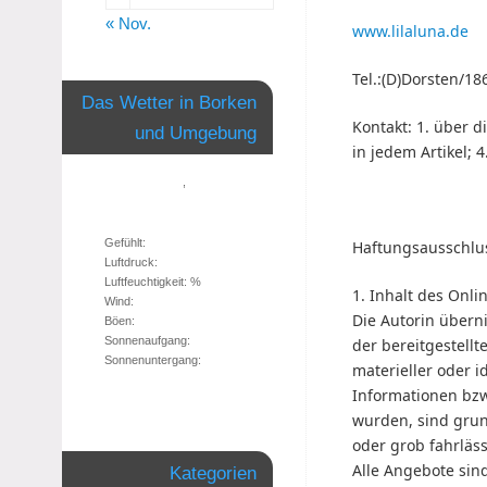
« Nov.
www.lilaluna.de
Tel.:(D)Dorsten/1
Das Wetter in Borken
Kontakt: 1. über 
und Umgebung
in jedem Artikel; 4
,
Gefühlt:
Haftungsausschlu
Luftdruck:
Luftfeuchtigkeit: %
1. Inhalt des Onl
Wind:
Die Autorin überni
Böen:
Sonnenaufgang:
der bereitgestell
Sonnenuntergang:
materieller oder 
Informationen bzw
wurden, sind grun
oder grob fahrläss
Alle Angebote sind
Kategorien