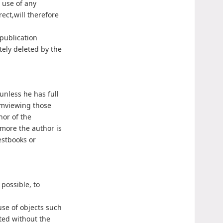
 use of any
ect,will therefore
 publication
tely deleted by the
unless he has full
romviewing those
hor of the
rmore the author is
estbooks or
 possible, to
use of objects such
tted without the