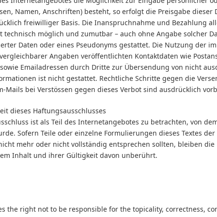
des Internetangebotes die Möglichkeit zur Eingabe persönlicher od
en, Namen, Anschriften) besteht, so erfolgt die Preisgabe dieser 
ücklich freiwilliger Basis. Die Inanspruchnahme und Bezahlung a
eit technisch möglich und zumutbar – auch ohne Angabe solcher D
erter Daten oder eines Pseudonyms gestattet. Die Nutzung der i
ergleichbarer Angaben veröffentlichten Kontaktdaten wie Postansc
owie Emailadressen durch Dritte zur Übersendung von nicht ausd
rmationen ist nicht gestattet. Rechtliche Schritte gegen die Vers
Mails bei Verstössen gegen dieses Verbot sind ausdrücklich vorb
eit dieses Haftungsausschlusses
sschluss ist als Teil des Internetangebotes zu betrachten, von de
urde. Sofern Teile oder einzelne Formulierungen dieses Textes der
nicht mehr oder nicht vollständig entsprechen sollten, bleiben die
em Inhalt und ihrer Gültigkeit davon unberührt.
s the right not to be responsible for the topicality, correctness, c