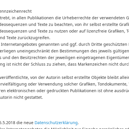
Kennzeichenrecht
strebt, in allen Publikationen die Urheberrechte der verwendeten G
eosequenzen und Texte zu beachten, von ihr selbst erstellte Grafi
eosequenzen und Texte zu nutzen oder auf lizenzfreie Grafiken,
d Texte zurückzugreifen.
s Internetangebotes genannten und ggf. durch Dritte geschützten
erliegen uneingeschränkt den Bestimmungen des jeweils gültige
 und den Besitzrechten der jeweiligen eingetragenen Eigentümer.
g ist nicht der Schluss zu ziehen, dass Markenzeichen nicht durc
eröffentlichte, von der Autorin selbst erstellte Objekte bleibt alle
Vervielfältigung oder Verwendung solcher Grafiken, Tondokumente
ren elektronischen oder gedruckten Publikationen ist ohne ausdrü
torin nicht gestattet.
25.5.2018 die neue
Datenschutzerklärung
.