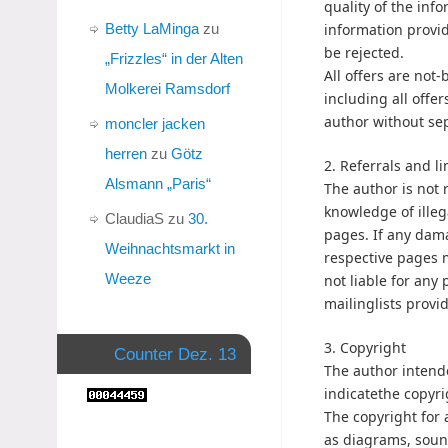
quality of the inf
Betty LaMinga
zu
information provid
be rejected.
„Frizzles“ in der Alten
All offers are not
Molkerei Ramsdorf
including all offe
author without s
moncler jacken
herren
zu
Götz
2. Referrals and li
Alsmann „Paris“
The author is not 
knowledge of illeg
ClaudiaS
zu
30.
pages. If any dama
Weihnachtsmarkt in
respective pages m
Weeze
not liable for any
mailinglists provi
3. Copyright
Counter Dez. 13
The author intende
indicatethe copyri
The copyright for 
as diagrams, sound