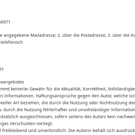
866971
die angegebene Mailadresse; 2. über die Postadresse; 3. über die
.telefonisch
ss
ineangebotes
mmt keinerlei Gewähr für die Aktualität, Korrektheit, Vollständigke
ten Informationen. Haftungsansprüche gegen den Autor, welche si
ideeller Art beziehen, die durch die Nutzung oder Nichtnutzung d
. durch die Nutzung fehlerhafter und unvollständiger Informatio
dsätzlich ausgeschlossen, sofern seitens des Autors kein nachweis
iges Verschulden vorliegt.
 freibleibend und unverbindlich. Die Autorin behält sich ausdrückli