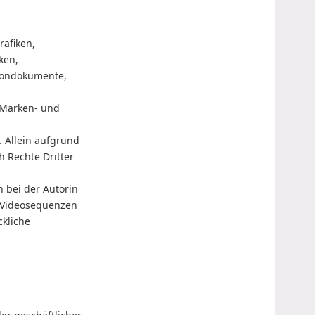
rafiken,
ken,
 Tondokumente,
 Marken- und
n
 Allein aufgrund
h Rechte Dritter
in bei der Autorin
, Videosequenzen
ckliche