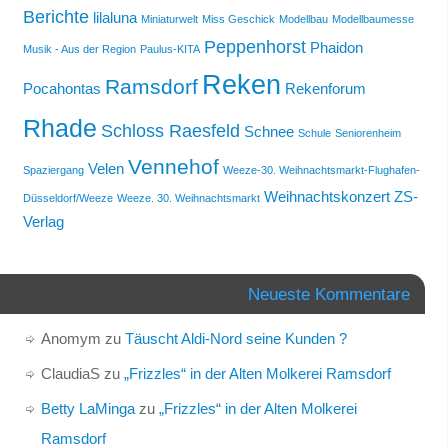
Berichte
lilaluna
Miniaturwelt
Miss Geschick
Modellbau
Modellbaumesse
Peppenhorst
Phaidon
Musik - Aus der Region
Paulus-KITA
Reken
Ramsdorf
Pocahontas
Rekenforum
Rhade
Schloss Raesfeld
Schnee
Schule
Seniorenheim
Vennehof
Velen
Spaziergang
Weeze-30. Weihnachtsmarkt-Flughafen-
Weihnachtskonzert
ZS-
Düsseldorf/Weeze
Weeze. 30. Weihnachtsmarkt
Verlag
Neueste Kommentare
Anomym
zu
Täuscht Aldi-Nord seine Kunden ?
ClaudiaS
zu
„Frizzles“ in der Alten Molkerei Ramsdorf
Betty LaMinga
zu
„Frizzles“ in der Alten Molkerei
Ramsdorf