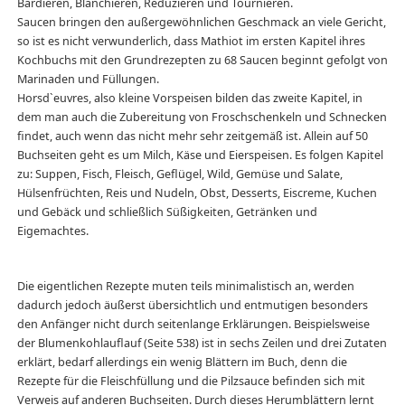
Bardieren, Blanchieren, Reduzieren und Tournieren.
Saucen bringen den außergewöhnlichen Geschmack an viele Gericht,
so ist es nicht verwunderlich, dass Mathiot im ersten Kapitel ihres
Kochbuchs mit den Grundrezepten zu 68 Saucen beginnt gefolgt von
Marinaden und Füllungen.
Horsd`euvres, also kleine Vorspeisen bilden das zweite Kapitel, in
dem man auch die Zubereitung von Froschschenkeln und Schnecken
findet, auch wenn das nicht mehr sehr zeitgemäß ist. Allein auf 50
Buchseiten geht es um Milch, Käse und Eierspeisen. Es folgen Kapitel
zu: Suppen, Fisch, Fleisch, Geflügel, Wild, Gemüse und Salate,
Hülsenfrüchten, Reis und Nudeln, Obst, Desserts, Eiscreme, Kuchen
und Gebäck und schließlich Süßigkeiten, Getränken und
Eigemachtes.
Die eigentlichen Rezepte muten teils minimalistisch an, werden
dadurch jedoch äußerst übersichtlich und entmutigen besonders
den Anfänger nicht durch seitenlange Erklärungen. Beispielsweise
der Blumenkohlauflauf (Seite 538) ist in sechs Zeilen und drei Zutaten
erklärt, bedarf allerdings ein wenig Blättern im Buch, denn die
Rezepte für die Fleischfüllung und die Pilzsauce befinden sich mit
Verweis auf anderen Buchseiten. Durch dieses Herumblättern lernt