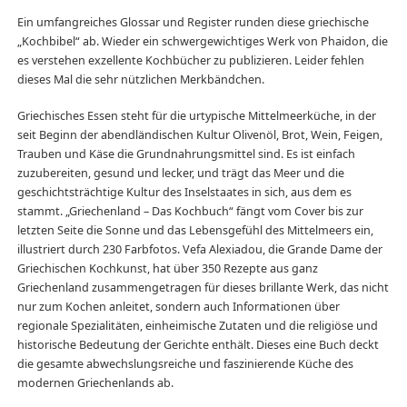
Ein umfangreiches Glossar und Register runden diese griechische
„Kochbibel“ ab. Wieder ein schwergewichtiges Werk von Phaidon, die
es verstehen exzellente Kochbücher zu publizieren. Leider fehlen
dieses Mal die sehr nützlichen Merkbändchen.
Griechisches Essen steht für die urtypische Mittelmeerküche, in der
seit Beginn der abendländischen Kultur Olivenöl, Brot, Wein, Feigen,
Trauben und Käse die Grundnahrungsmittel sind. Es ist einfach
zuzubereiten, gesund und lecker, und trägt das Meer und die
geschichtsträchtige Kultur des Inselstaates in sich, aus dem es
stammt. „Griechenland – Das Kochbuch“ fängt vom Cover bis zur
letzten Seite die Sonne und das Lebensgefühl des Mittelmeers ein,
illustriert durch 230 Farbfotos. Vefa Alexiadou, die Grande Dame der
Griechischen Kochkunst, hat über 350 Rezepte aus ganz
Griechenland zusammengetragen für dieses brillante Werk, das nicht
nur zum Kochen anleitet, sondern auch Informationen über
regionale Spezialitäten, einheimische Zutaten und die religiöse und
historische Bedeutung der Gerichte enthält. Dieses eine Buch deckt
die gesamte abwechslungsreiche und faszinierende Küche des
modernen Griechenlands ab.