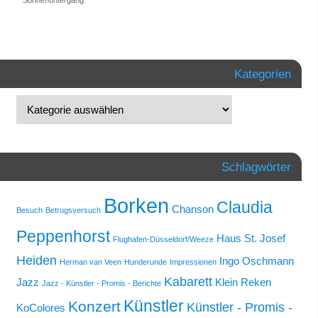
Kategorien
Schlagwörter
Borken
Claudia
Chanson
Besuch
Betrugsversuch
Peppenhorst
Haus St. Josef
Flughafen-Düsseldorf/Weeze
Heiden
Ingo Oschmann
Herman van Veen
Hunderunde
Impressionen
Kabarett
Jazz
Klein Reken
Jazz - Künstler - Promis - Berichte
Künstler
Konzert
Künstler - Promis -
KoColores