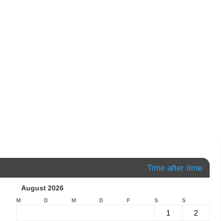
Time after time
August 2026
M
D
M
D
F
S
S
1
2