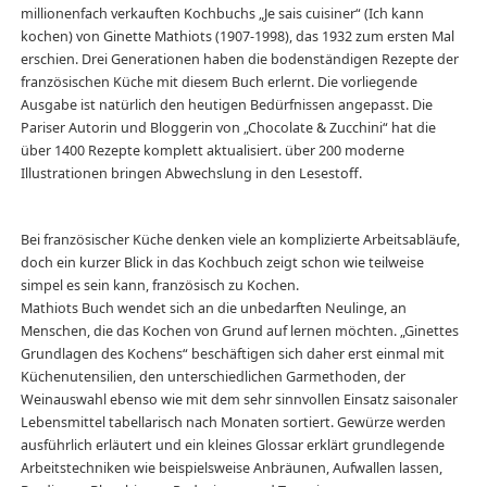
millionenfach verkauften Kochbuchs „Je sais cuisiner“ (Ich kann
kochen) von Ginette Mathiots (1907-1998), das 1932 zum ersten Mal
erschien. Drei Generationen haben die bodenständigen Rezepte der
französischen Küche mit diesem Buch erlernt. Die vorliegende
Ausgabe ist natürlich den heutigen Bedürfnissen angepasst. Die
Pariser Autorin und Bloggerin von „Chocolate & Zucchini“ hat die
über 1400 Rezepte komplett aktualisiert. über 200 moderne
Illustrationen bringen Abwechslung in den Lesestoff.
Bei französischer Küche denken viele an komplizierte Arbeitsabläufe,
doch ein kurzer Blick in das Kochbuch zeigt schon wie teilweise
simpel es sein kann, französisch zu Kochen.
Mathiots Buch wendet sich an die unbedarften Neulinge, an
Menschen, die das Kochen von Grund auf lernen möchten. „Ginettes
Grundlagen des Kochens“ beschäftigen sich daher erst einmal mit
Küchenutensilien, den unterschiedlichen Garmethoden, der
Weinauswahl ebenso wie mit dem sehr sinnvollen Einsatz saisonaler
Lebensmittel tabellarisch nach Monaten sortiert. Gewürze werden
ausführlich erläutert und ein kleines Glossar erklärt grundlegende
Arbeitstechniken wie beispielsweise Anbräunen, Aufwallen lassen,