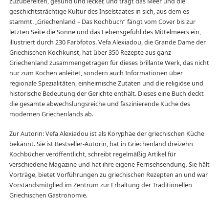
zuzubereiten, gesund und lecker, und trägt das Meer und die
geschichtsträchtige Kultur des Inselstaates in sich, aus dem es
stammt. „Griechenland – Das Kochbuch“ fängt vom Cover bis zur
letzten Seite die Sonne und das Lebensgefühl des Mittelmeers ein,
illustriert durch 230 Farbfotos. Vefa Alexiadou, die Grande Dame der
Griechischen Kochkunst, hat über 350 Rezepte aus ganz
Griechenland zusammengetragen für dieses brillante Werk, das nicht
nur zum Kochen anleitet, sondern auch Informationen über
regionale Spezialitäten, einheimische Zutaten und die religiöse und
historische Bedeutung der Gerichte enthält. Dieses eine Buch deckt
die gesamte abwechslungsreiche und faszinierende Küche des
modernen Griechenlands ab.
Zur Autorin: Vefa Alexiadou ist als Koryphäe der griechischen Küche
bekannt. Sie ist Bestseller-Autorin, hat in Griechenland dreizehn
Kochbücher veröffentlicht, schreibt regelmäßig Artikel für
verschiedene Magazine und hat ihre eigene Fernsehsendung. Sie hält
Vorträge, bietet Vorführungen zu griechischen Rezepten an und war
Vorstandsmitglied im Zentrum zur Erhaltung der Traditionellen
Griechischen Gastronomie.