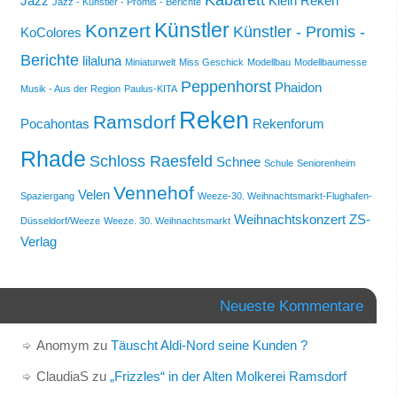
Jazz
Klein Reken
Jazz - Künstler - Promis - Berichte
Künstler
Konzert
Künstler - Promis -
KoColores
Berichte
lilaluna
Miniaturwelt
Miss Geschick
Modellbau
Modellbaumesse
Peppenhorst
Phaidon
Musik - Aus der Region
Paulus-KITA
Reken
Ramsdorf
Pocahontas
Rekenforum
Rhade
Schloss Raesfeld
Schnee
Schule
Seniorenheim
Vennehof
Velen
Spaziergang
Weeze-30. Weihnachtsmarkt-Flughafen-
Weihnachtskonzert
ZS-
Düsseldorf/Weeze
Weeze. 30. Weihnachtsmarkt
Verlag
Neueste Kommentare
Anomym
zu
Täuscht Aldi-Nord seine Kunden ?
ClaudiaS
zu
„Frizzles“ in der Alten Molkerei Ramsdorf