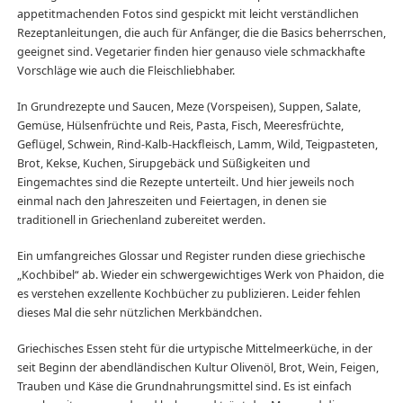
appetitmachenden Fotos sind gespickt mit leicht verständlichen
Rezeptanleitungen, die auch für Anfänger, die die Basics beherrschen,
geeignet sind. Vegetarier finden hier genauso viele schmackhafte
Vorschläge wie auch die Fleischliebhaber.
In Grundrezepte und Saucen, Meze (Vorspeisen), Suppen, Salate,
Gemüse, Hülsenfrüchte und Reis, Pasta, Fisch, Meeresfrüchte,
Geflügel, Schwein, Rind-Kalb-Hackfleisch, Lamm, Wild, Teigpasteten,
Brot, Kekse, Kuchen, Sirupgebäck und Süßigkeiten und
Eingemachtes sind die Rezepte unterteilt. Und hier jeweils noch
einmal nach den Jahreszeiten und Feiertagen, in denen sie
traditionell in Griechenland zubereitet werden.
Ein umfangreiches Glossar und Register runden diese griechische
„Kochbibel“ ab. Wieder ein schwergewichtiges Werk von Phaidon, die
es verstehen exzellente Kochbücher zu publizieren. Leider fehlen
dieses Mal die sehr nützlichen Merkbändchen.
Griechisches Essen steht für die urtypische Mittelmeerküche, in der
seit Beginn der abendländischen Kultur Olivenöl, Brot, Wein, Feigen,
Trauben und Käse die Grundnahrungsmittel sind. Es ist einfach