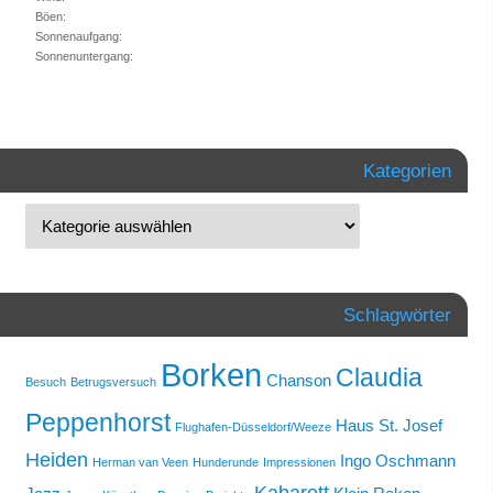
Böen:
Sonnenaufgang:
Sonnenuntergang:
Kategorien
Schlagwörter
Borken
Claudia
Chanson
Besuch
Betrugsversuch
Peppenhorst
Haus St. Josef
Flughafen-Düsseldorf/Weeze
Heiden
Ingo Oschmann
Herman van Veen
Hunderunde
Impressionen
Kabarett