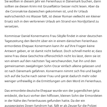
Sie wollten in diesem Jahr ein Ferienhaus in Dänemark buchen, dann
sollten sie diesen Krimi mit Gruselfaktor besser nicht lesen. Aber da
die Coronakrise dazwischen gekommen ist, und ihr Urlaub
wahrscheinlich ins Wasser fällt, ist dieser Roman vielleicht ein kleiner
Ersatz sich in den verlorenen Urlaub am Strand von Nordjütland zu
versetzen.
Kommissar Daniel Konermanns Frau Sibylle findet in einer deutschen
Tageszeitung den Bericht über ein in einem dänischen Ferienhaus
ermordetes Ehepaar. Konermann kann ihr auf ihre Fragen keine
Antwort geben, er ist damit nicht befasst. Doch schnell merkt er, dass
seine Frau diese Geschichte offensichtlich nicht los lässt, denn sie ist
von einem auf den nächsten Tag verschwunden, hat ihn und den
gemeinsamen zweijährigen Sohn Oscar einfach alleine gelassen und
ist nach Dänemark gefahren. Konermann nimmt sich frei und begibt
sich auf die Suche nach seiner Frau und gerät dadurch mehr oder
weniger unfreiwillig in die Ermittlungen um den Mord im Ferienhaus.
Das ermordete deutsche Ehepaar wurde von der jugendlichen Jytta
entdeckt, die kurz vorher den hilflosen, kleinen Sohn der Ermordeten
in der Nähe des Ferienhauses gefunden hatte. Da der ein
ausgeprägtes Down-Syndrom hat, fällt er als Zeuge für die Polizei