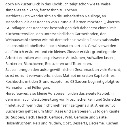
doch ein kurzer Blick in das Kochbuch zeigt schon wie teilweise
simpel es sein kann, französisch zu Kochen.
Mathiots Buch wendet sich an die unbedarften Neulinge, an
Menschen, die das Kochen von Grund auf lernen möchten. „Ginettes
Grundlagen des Kochens“ beschäftigen sich daher erst einmal mit
Küchenutensilien, den unterschiedlichen Garmethoden, der
Weinauswahl ebenso wie mit dem sehr sinnvollen Einsatz saisonaler
Lebensmittel tabellarisch nach Monaten sortiert. Gewürze werden
ausführlich erläutert und ein kleines Glossar erklärt grundlegende
Arbeitstechniken wie beispielsweise Anbräunen, Aufwallen lassen,
Bardieren, Blanchieren, Reduzieren und Tournieren.
Saucen bringen den außergewöhnlichen Geschmack an viele Gericht,
so ist es nicht verwunderlich, dass Mathiot im ersten Kapitel ihres
Kochbuchs mit den Grundrezepten zu 68 Saucen beginnt gefolgt von
Marinaden und Füllungen.
Horsd`euvres, also kleine Vorspeisen bilden das zweite Kapitel, in
dem man auch die Zubereitung von Froschschenkeln und Schnecken
findet, auch wenn das nicht mehr sehr zeitgemäß ist. Allein auf 50
Buchseiten geht es um Milch, Käse und Eierspeisen. Es folgen Kapitel
zu: Suppen, Fisch, Fleisch, Geflügel, Wild, Gemüse und Salate,
Hülsenfrüchten, Reis und Nudeln, Obst, Desserts, Eiscreme, Kuchen