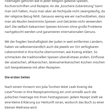
Feiertagen gehören wie in jeder Religion gewisse Speisen,
Kochvorschriften und Rezepte. An die „koschere Zubereitung“ kann
man sich halten, muss man aber als Nichtjude nicht zwangsläufig, da
der religiöse Bezug fehlt. Genauso wenig wie wir nachvollziehen, dass
man als Muslim bestimmte Speisen und Getränke nicht verwenden
darf. Die vielfach bekannten Speisen können ohne große Probleme
nachgekocht werden und garantieren internationalen Genuss.
Mit der fragilen Sesshaftigkeit der Juden in weit entfernten Ländern,
haben sie selbstverständlich auch die jeweils vor Ort verfügbaren
Lebensmittel in ihre Küche übernommen, wie Koenig erklärt. So
schmecken die traditionellen Speisen überall etwas anders. Einflüsse
der asiatischen, afrikanischen, lateinamerikanischen Küchen mischen
sich beispielsweise mit alten Rezepten.
Die ersten Seiten
Nach einem Vorwort von Julia Turshen leitet Leah Koenig die
Leser*innen in ihre Rezeptsammlung ein und umreißt auch die
jüdischen Feiertage mit ihren Festtagsessen. Jedem Rezept stellt sie
eine kleine Erklärung zur Herkunft voran, wodurch das Buch zu einer
kleinen Weltreise wird.