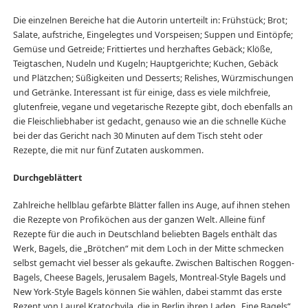
Die einzelnen Bereiche hat die Autorin unterteilt in: Frühstück; Brot;
Salate, aufstriche, Eingelegtes und Vorspeisen; Suppen und Eintöpfe;
Gemüse und Getreide; Frittiertes und herzhaftes Gebäck; Klöße,
Teigtaschen, Nudeln und Kugeln; Hauptgerichte; Kuchen, Gebäck
und Plätzchen; Süßigkeiten und Desserts; Relishes, Würzmischungen
und Getränke. Interessant ist für einige, dass es viele milchfreie,
glutenfreie, vegane und vegetarische Rezepte gibt, doch ebenfalls an
die Fleischliebhaber ist gedacht, genauso wie an die schnelle Küche
bei der das Gericht nach 30 Minuten auf dem Tisch steht oder
Rezepte, die mit nur fünf Zutaten auskommen.
Durchgeblättert
Zahlreiche hellblau gefärbte Blätter fallen ins Auge, auf ihnen stehen
die Rezepte von Profiköchen aus der ganzen Welt. Alleine fünf
Rezepte für die auch in Deutschland beliebten Bagels enthält das
Werk, Bagels, die „Brötchen“ mit dem Loch in der Mitte schmecken
selbst gemacht viel besser als gekaufte. Zwischen Baltischen Roggen-
Bagels, Cheese Bagels, Jerusalem Bagels, Montreal-Style Bagels und
New York-Style Bagels können Sie wählen, dabei stammt das erste
Rezept von Laurel Kratochvila, die in Berlin ihren Laden „Fine Bagels“