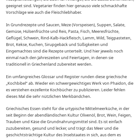
geeignet sind. Vegetarier finden hier genauso viele schmackhafte
Vorschläge wie auch die Fleischliebhaber.
In Grundrezepte und Saucen, Meze (Vorspeisen), Suppen, Salate,
Gemüse, Hülsenfrüchte und Reis, Pasta, Fisch, Meeresfrüchte,
Geflügel, Schwein, Rind-Kalb-Hackfleisch, Lamm, Wild, Teigpasteten,
Brot, Kekse, Kuchen, Sirupgebäck und Süßigkeiten und
Eingemachtes sind die Rezepte unterteilt. Und hier jeweils noch
einmal nach den Jahreszeiten und Feiertagen, in denen sie
traditionell in Griechenland zubereitet werden.
Ein umfangreiches Glossar und Register runden diese griechische
„Kochbibel“ ab. Wieder ein schwergewichtiges Werk von Phaidon, die
es verstehen exzellente Kochbücher zu publizieren. Leider fehlen
dieses Mal die sehr nützlichen Merkbändchen.
Griechisches Essen steht für die urtypische Mittelmeerküche, in der
seit Beginn der abendländischen Kultur Olivenöl, Brot, Wein, Feigen,
Trauben und Käse die Grundnahrungsmittel sind. Es ist einfach
zuzubereiten, gesund und lecker, und trägt das Meer und die
geschichtsträchtige Kultur des Inselstaates in sich, aus dem es