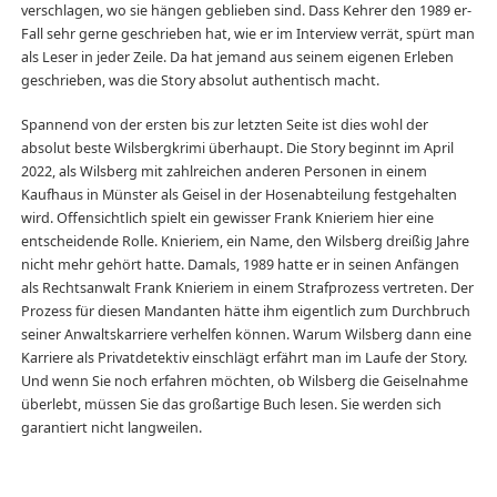
verschlagen, wo sie hängen geblieben sind. Dass Kehrer den 1989 er-
Fall sehr gerne geschrieben hat, wie er im Interview verrät, spürt man
als Leser in jeder Zeile. Da hat jemand aus seinem eigenen Erleben
geschrieben, was die Story absolut authentisch macht.
Spannend von der ersten bis zur letzten Seite ist dies wohl der
absolut beste Wilsbergkrimi überhaupt. Die Story beginnt im April
2022, als Wilsberg mit zahlreichen anderen Personen in einem
Kaufhaus in Münster als Geisel in der Hosenabteilung festgehalten
wird. Offensichtlich spielt ein gewisser Frank Knieriem hier eine
entscheidende Rolle. Knieriem, ein Name, den Wilsberg dreißig Jahre
nicht mehr gehört hatte. Damals, 1989 hatte er in seinen Anfängen
als Rechtsanwalt Frank Knieriem in einem Strafprozess vertreten. Der
Prozess für diesen Mandanten hätte ihm eigentlich zum Durchbruch
seiner Anwaltskarriere verhelfen können. Warum Wilsberg dann eine
Karriere als Privatdetektiv einschlägt erfährt man im Laufe der Story.
Und wenn Sie noch erfahren möchten, ob Wilsberg die Geiselnahme
überlebt, müssen Sie das großartige Buch lesen. Sie werden sich
garantiert nicht langweilen.