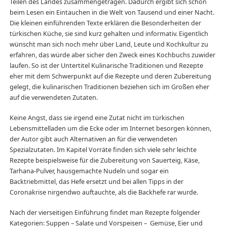
Teilen des Landes zusammengetragen. Dadurch ergibt sich schon
beim Lesen ein Eintauchen in die Welt von Tausend und einer Nacht.
Die kleinen einführenden Texte erklären die Besonderheiten der
türkischen Küche, sie sind kurz gehalten und informativ. Eigentlich
wünscht man sich noch mehr über Land, Leute und Kochkultur zu
erfahren, das würde aber sicher den Zweck eines Kochbuchs zuwider
laufen. So ist der Untertitel Kulinarische Traditionen und Rezepte
eher mit dem Schwerpunkt auf die Rezepte und deren Zubereitung
gelegt, die kulinarischen Traditionen beziehen sich im Großen eher
auf die verwendeten Zutaten.
Keine Angst, dass sie irgend eine Zutat nicht im türkischen
Lebensmittelladen um die Ecke oder im Internet besorgen können,
der Autor gibt auch Alternativen an für die verwendeten
Spezialzutaten. Im Kapitel Vorräte finden sich viele sehr leichte
Rezepte beispielsweise für die Zubereitung von Sauerteig, Käse,
Tarhana-Pulver, hausgemachte Nudeln und sogar ein
Backtriebmittel, das Hefe ersetzt und bei allen Tipps in der
Coronakrise nirgendwo auftauchte, als die Backhefe rar wurde.
Nach der vierseitigen Einführung findet man Rezepte folgender
Kategorien: Suppen – Salate und Vorspeisen – Gemüse, Eier und