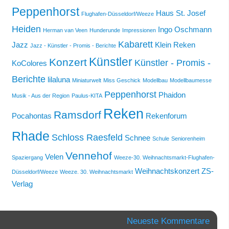
Peppenhorst
Haus St. Josef
Flughafen-Düsseldorf/Weeze
Heiden
Ingo Oschmann
Herman van Veen
Hunderunde
Impressionen
Kabarett
Jazz
Klein Reken
Jazz - Künstler - Promis - Berichte
Künstler
Konzert
Künstler - Promis -
KoColores
Berichte
lilaluna
Miniaturwelt
Miss Geschick
Modellbau
Modellbaumesse
Peppenhorst
Phaidon
Musik - Aus der Region
Paulus-KITA
Reken
Ramsdorf
Pocahontas
Rekenforum
Rhade
Schloss Raesfeld
Schnee
Schule
Seniorenheim
Vennehof
Velen
Spaziergang
Weeze-30. Weihnachtsmarkt-Flughafen-
Weihnachtskonzert
ZS-
Düsseldorf/Weeze
Weeze. 30. Weihnachtsmarkt
Verlag
Neueste Kommentare