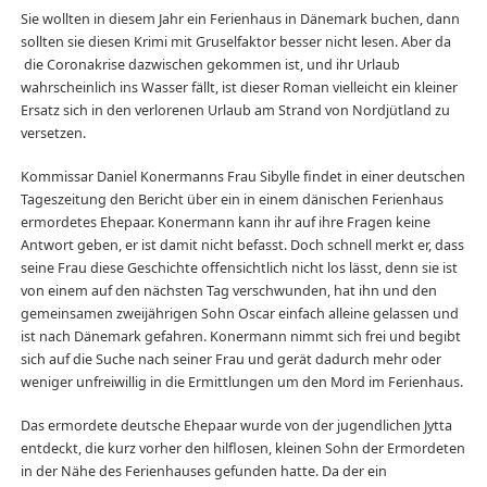
Sie wollten in diesem Jahr ein Ferienhaus in Dänemark buchen, dann
sollten sie diesen Krimi mit Gruselfaktor besser nicht lesen. Aber da
die Coronakrise dazwischen gekommen ist, und ihr Urlaub
wahrscheinlich ins Wasser fällt, ist dieser Roman vielleicht ein kleiner
Ersatz sich in den verlorenen Urlaub am Strand von Nordjütland zu
versetzen.
Kommissar Daniel Konermanns Frau Sibylle findet in einer deutschen
Tageszeitung den Bericht über ein in einem dänischen Ferienhaus
ermordetes Ehepaar. Konermann kann ihr auf ihre Fragen keine
Antwort geben, er ist damit nicht befasst. Doch schnell merkt er, dass
seine Frau diese Geschichte offensichtlich nicht los lässt, denn sie ist
von einem auf den nächsten Tag verschwunden, hat ihn und den
gemeinsamen zweijährigen Sohn Oscar einfach alleine gelassen und
ist nach Dänemark gefahren. Konermann nimmt sich frei und begibt
sich auf die Suche nach seiner Frau und gerät dadurch mehr oder
weniger unfreiwillig in die Ermittlungen um den Mord im Ferienhaus.
Das ermordete deutsche Ehepaar wurde von der jugendlichen Jytta
entdeckt, die kurz vorher den hilflosen, kleinen Sohn der Ermordeten
in der Nähe des Ferienhauses gefunden hatte. Da der ein