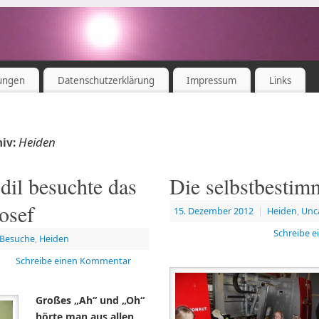
ungen
Datenschutzerklärung
Impressum
Links
Heiden
hiv:
dil besuchte das
Die selbstbestim
osef
15. Dezember 2012
|
Heiden
,
Unc
Schreibe 
Besuche
,
Heiden
Schreibe einen Kommentar
Großes „Ah“ und „Oh“
hörte man aus allen