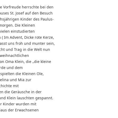
ße Vorfreude herrschte bei den
ses St. Josef auf den Besuch
chsjährigen Kinder des Paulus-
morgen. Die Kleinen
vielen einstudierten
( Im Advent, Dicke rote Kerze,
Lasst uns froh und munter sein,
cht und Trag in die Welt nun
 weihnachtlichen
on Oma Klein, die „die kleine
rde und dem
spielten die Kleinen Ole,
elina und Mia zur
hichte mit
n die Geräusche in der
und Klein lauschten gespannt.
er Kinder wurden mit
laus der Erwachsenen