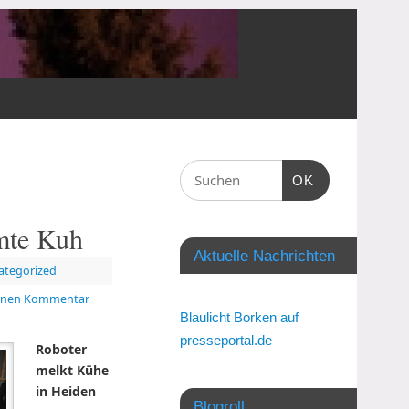
OK
mte Kuh
Aktuelle Nachrichten
ategorized
einen Kommentar
Blaulicht Borken auf
presseportal.de
Roboter
melkt Kühe
in Heiden
Blogroll