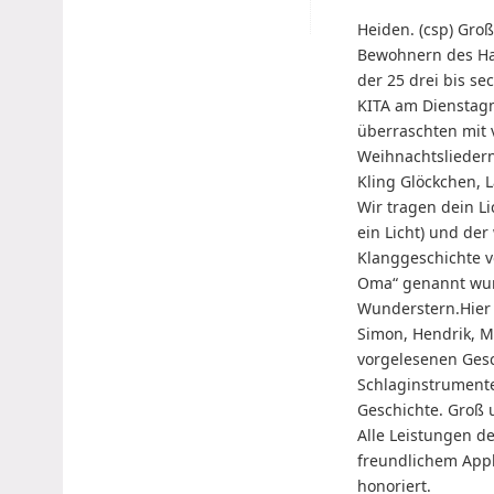
Heiden. (csp) Gro
Bewohnern des Hau
der 25 drei bis se
KITA am Dienstag
überraschten mit 
Weihnachtsliedern 
Kling Glöckchen, 
Wir tragen dein Li
ein Licht) und der
Klanggeschichte v
Oma“ genannt wu
Wunderstern.Hier 
Simon, Hendrik, M
vorgelesenen Gesc
Schlaginstrumente
Geschichte. Groß 
Alle Leistungen d
freundlichem App
honoriert.