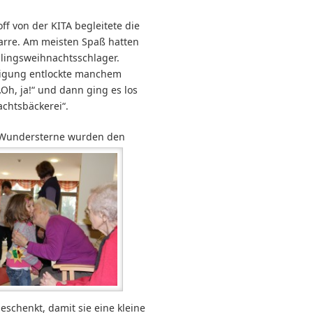
f von der KITA begleitete die
tarre. Am meisten Spaß hatten
blingsweihnachtsschlager.
igung entlockte manchem
„Oh, ja!“ und dann ging es los
achtsbäckerei“.
 W
understerne wurden den
chenkt, damit sie eine kleine