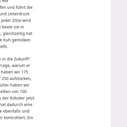
t mit
ifen und führt die
und Unterdruck
h jeder Zitze wird
 bevor sie in
 gleichzeitig hat
he Kuh gemolken
ellt.
n in die Zukunft“
Frage, warum er
t haben wir 175
f 250 aufstocken,
rüher haben wir
Melken von 100
 der Roboter jetzt
 hat dadurch eine
e ebenfalls und
 kontrolliert. Ein