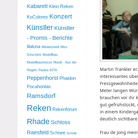
Kabarett
Klein Reken
Konzert
KoColores
Künstler
Künstler
- Promis - Berichte
lilaluna
Miniaturwelt
Miss
Geschick
Modellbau
Modellbaumesse
Musik - Aus der
Martin Tränkler er
Region
Paulus-KITA
interessantes übe
Peppenhorst
Phaidon
Fressgewohnheiten
Pocahontas
Meter langen Würg
Ramsdorf
brauchen vor ihr k
gut gefrühstückt,
Reken
Rekenforum
in einem Kindergar
deutlich sichtbar
Rhade
Schloss
Raesfeld
Frau de Jong mein
Schnee
Schule