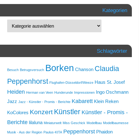
Kategorien
Schlagwörter
Borken
Claudia
Chanson
Besuch
Betrugsversuch
Peppenhorst
Haus St. Josef
Flughafen-Düsseldorf/Weeze
Heiden
Ingo Oschmann
Herman van Veen
Hunderunde
Impressionen
Kabarett
Jazz
Klein Reken
Jazz - Künstler - Promis - Berichte
Künstler
Konzert
Künstler - Promis -
KoColores
Berichte
lilaluna
Miniaturwelt
Miss Geschick
Modellbau
Modellbaumesse
Peppenhorst
Phaidon
Musik - Aus der Region
Paulus-KITA