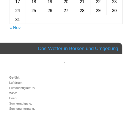
17
18
19
20
21
22
23
24
25
26
27
28
29
30
31
« Nov.
Das Wetter in Borken und Umgebung
,
Gefühlt:
Luftdruck:
Luftfeuchtigkeit: %
Wind:
Böen:
Sonnenaufgang:
Sonnenuntergang: