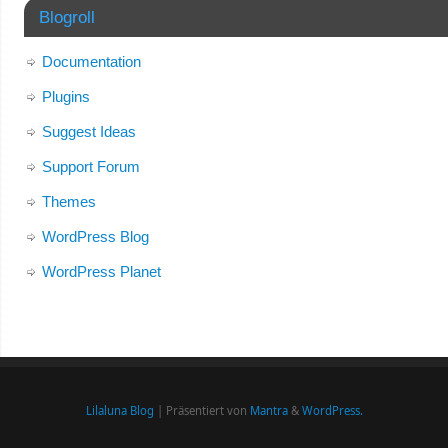
Blogroll
Documentation
Plugins
Suggest Ideas
Support Forum
Themes
WordPress Blog
WordPress Planet
Lilaluna Blog
| Präsentiert von
Mantra
&
WordPress.