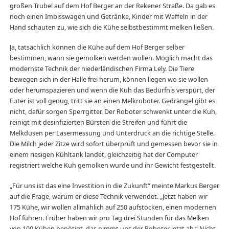
großen Trubel auf dem Hof Berger an der Rekener Straße. Da gab es
noch einen Imbisswagen und Getränke, Kinder mit Waffeln in der
Hand schauten zu, wie sich die Kühe selbstbestimmt melken ließen.
Ja, tatsächlich können die Kühe auf dem Hof Berger selber
bestimmen, wann sie gemolken werden wollen. Möglich macht das
modernste Technik der niederländischen Firma Lely. Die Tiere
bewegen sich in der Halle frei herum, können liegen wo sie wollen
oder herumspazieren und wenn die Kuh das Bedürfnis verspürt, der
Euter ist voll genug, tritt sie an einen Melkroboter. Gedrängel gibt es
nicht, dafür sorgen Sperrgitter. Der Roboter schwenkt unter die Kuh,
reinigt mit desinfizierten Bürsten die Streifen und führt die
Melkdüsen per Lasermessung und Unterdruck an die richtige Stelle.
Die Milch jeder Zitze wird sofort überprüft und gemessen bevor sie in
einem riesigen Kühltank landet, gleichzeitig hat der Computer
registriert welche Kuh gemolken wurde und ihr Gewicht festgestellt.
„Für uns ist das eine Investition in die Zukunft“ meinte Markus Berger
auf die Frage, warum er diese Technik verwendet. „Jetzt haben wir
175 Kühe, wir wollen allmählich auf 250 aufstocken, einen modernen
Hof führen. Früher haben wir pro Tag drei Stunden für das Melken
von 100 Kühen benötigt, das nimmt uns der Roboter jetzt ab.“ Nicht