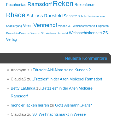
Reken
Ramsdorf
Pocahontas
Rekenforum
Rhade
Schloss Raesfeld
Schnee
Schule
Seniorenheim
Vennehof
Velen
Spaziergang
Weeze-30. Weihnachtsmarkt-Flughafen-
Weihnachtskonzert
ZS-
Düsseldorf/Weeze
Weeze. 30. Weihnachtsmarkt
Verlag
Neueste Kommentare
Anomym
zu
Täuscht Aldi-Nord seine Kunden ?
ClaudiaS
zu
„Frizzles“ in der Alten Molkerei Ramsdorf
Betty LaMinga
zu
„Frizzles“ in der Alten Molkerei
Ramsdorf
moncler jacken herren
zu
Götz Alsmann „Paris“
ClaudiaS
zu
30. Weihnachtsmarkt in Weeze