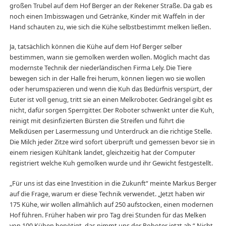
großen Trubel auf dem Hof Berger an der Rekener Straße. Da gab es
noch einen Imbisswagen und Getränke, Kinder mit Waffeln in der
Hand schauten zu, wie sich die Kühe selbstbestimmt melken ließen.
Ja, tatsächlich können die Kühe auf dem Hof Berger selber
bestimmen, wann sie gemolken werden wollen. Möglich macht das
modernste Technik der niederländischen Firma Lely. Die Tiere
bewegen sich in der Halle frei herum, können liegen wo sie wollen
oder herumspazieren und wenn die Kuh das Bedürfnis verspürt, der
Euter ist voll genug, tritt sie an einen Melkroboter. Gedrängel gibt es
nicht, dafür sorgen Sperrgitter. Der Roboter schwenkt unter die Kuh,
reinigt mit desinfizierten Bürsten die Streifen und führt die
Melkdüsen per Lasermessung und Unterdruck an die richtige Stelle.
Die Milch jeder Zitze wird sofort überprüft und gemessen bevor sie in
einem riesigen Kühltank landet, gleichzeitig hat der Computer
registriert welche Kuh gemolken wurde und ihr Gewicht festgestellt.
„Für uns ist das eine Investition in die Zukunft“ meinte Markus Berger
auf die Frage, warum er diese Technik verwendet. „Jetzt haben wir
175 Kühe, wir wollen allmählich auf 250 aufstocken, einen modernen
Hof führen. Früher haben wir pro Tag drei Stunden für das Melken
von 100 Kühen benötigt, das nimmt uns der Roboter jetzt ab.“ Nicht