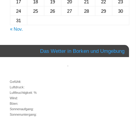
17
18
19
20
21
22
23
24
25
26
27
28
29
30
31
« Nov.
Das Wetter in Borken und Umgebung
,
Gefühlt:
Luftdruck:
Luftfeuchtigkeit: %
Wind:
Böen:
Sonnenaufgang:
Sonnenuntergang: