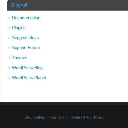
Blogroll
Documentation
Plugins
Suggest Ideas
Support Forum
Themes
WordPress Blog
WordPress Planet
Lilaluna Blog
| Präsentiert von
Mantra
&
WordPress.