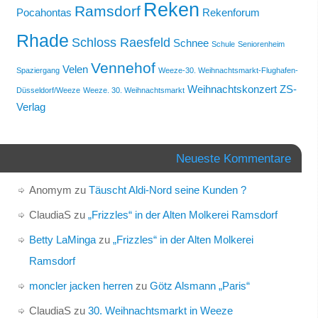
Reken
Ramsdorf
Pocahontas
Rekenforum
Rhade
Schloss Raesfeld
Schnee
Schule
Seniorenheim
Vennehof
Velen
Spaziergang
Weeze-30. Weihnachtsmarkt-Flughafen-
Weihnachtskonzert
ZS-
Düsseldorf/Weeze
Weeze. 30. Weihnachtsmarkt
Verlag
Neueste Kommentare
Anomym
zu
Täuscht Aldi-Nord seine Kunden ?
ClaudiaS
zu
„Frizzles“ in der Alten Molkerei Ramsdorf
Betty LaMinga
zu
„Frizzles“ in der Alten Molkerei
Ramsdorf
moncler jacken herren
zu
Götz Alsmann „Paris“
ClaudiaS
zu
30. Weihnachtsmarkt in Weeze