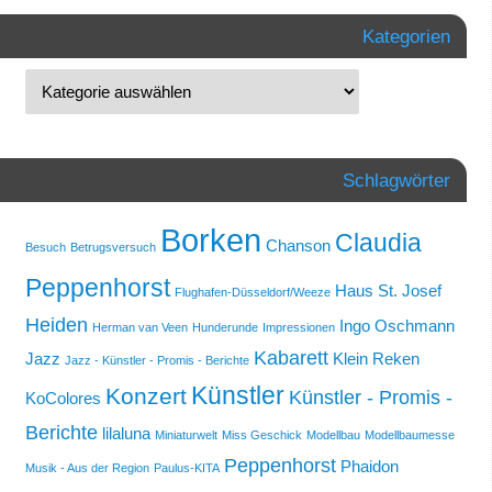
Kategorien
Schlagwörter
Borken
Claudia
Chanson
Besuch
Betrugsversuch
Peppenhorst
Haus St. Josef
Flughafen-Düsseldorf/Weeze
Heiden
Ingo Oschmann
Herman van Veen
Hunderunde
Impressionen
Kabarett
Jazz
Klein Reken
Jazz - Künstler - Promis - Berichte
Künstler
Konzert
Künstler - Promis -
KoColores
Berichte
lilaluna
Miniaturwelt
Miss Geschick
Modellbau
Modellbaumesse
Peppenhorst
Phaidon
Musik - Aus der Region
Paulus-KITA