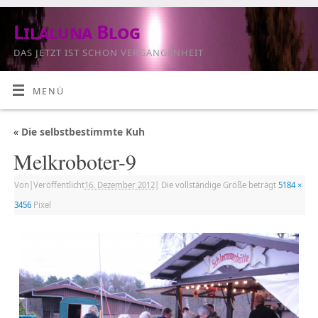
Lilaluna Blog
DAS JETZT IST SCHON VERGANGENHEIT
MENÜ
«
Die selbstbestimmte Kuh
Melkroboter-9
Von
|
Veröffentlicht
16. Dezember 2012
|
Die vollständige Größe beträgt
5184 ×
3456
Pixel