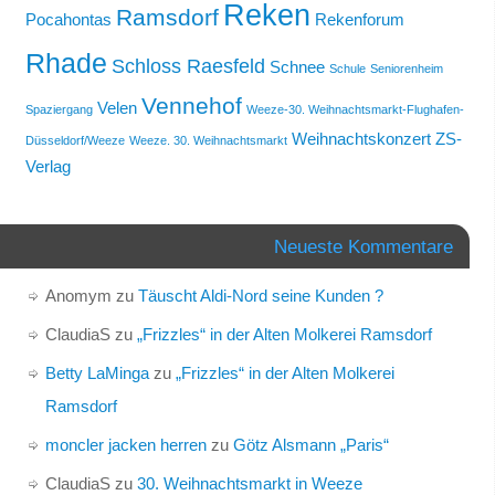
Reken
Ramsdorf
Pocahontas
Rekenforum
Rhade
Schloss Raesfeld
Schnee
Schule
Seniorenheim
Vennehof
Velen
Spaziergang
Weeze-30. Weihnachtsmarkt-Flughafen-
Weihnachtskonzert
ZS-
Düsseldorf/Weeze
Weeze. 30. Weihnachtsmarkt
Verlag
Neueste Kommentare
Anomym
zu
Täuscht Aldi-Nord seine Kunden ?
ClaudiaS
zu
„Frizzles“ in der Alten Molkerei Ramsdorf
Betty LaMinga
zu
„Frizzles“ in der Alten Molkerei
Ramsdorf
moncler jacken herren
zu
Götz Alsmann „Paris“
ClaudiaS
zu
30. Weihnachtsmarkt in Weeze