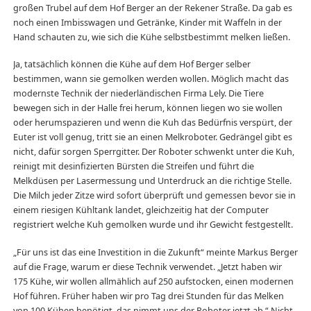
großen Trubel auf dem Hof Berger an der Rekener Straße. Da gab es
noch einen Imbisswagen und Getränke, Kinder mit Waffeln in der
Hand schauten zu, wie sich die Kühe selbstbestimmt melken ließen.
Ja, tatsächlich können die Kühe auf dem Hof Berger selber
bestimmen, wann sie gemolken werden wollen. Möglich macht das
modernste Technik der niederländischen Firma Lely. Die Tiere
bewegen sich in der Halle frei herum, können liegen wo sie wollen
oder herumspazieren und wenn die Kuh das Bedürfnis verspürt, der
Euter ist voll genug, tritt sie an einen Melkroboter. Gedrängel gibt es
nicht, dafür sorgen Sperrgitter. Der Roboter schwenkt unter die Kuh,
reinigt mit desinfizierten Bürsten die Streifen und führt die
Melkdüsen per Lasermessung und Unterdruck an die richtige Stelle.
Die Milch jeder Zitze wird sofort überprüft und gemessen bevor sie in
einem riesigen Kühltank landet, gleichzeitig hat der Computer
registriert welche Kuh gemolken wurde und ihr Gewicht festgestellt.
„Für uns ist das eine Investition in die Zukunft“ meinte Markus Berger
auf die Frage, warum er diese Technik verwendet. „Jetzt haben wir
175 Kühe, wir wollen allmählich auf 250 aufstocken, einen modernen
Hof führen. Früher haben wir pro Tag drei Stunden für das Melken
von 100 Kühen benötigt, das nimmt uns der Roboter jetzt ab.“ Nicht