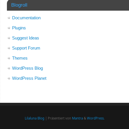
Blogroll
Documentation
Plugins
Suggest Ideas
Support Forum
Themes
WordPress Blog
WordPress Planet
Lilaluna Blog
| Präsentiert von
Mantra
&
WordPress.