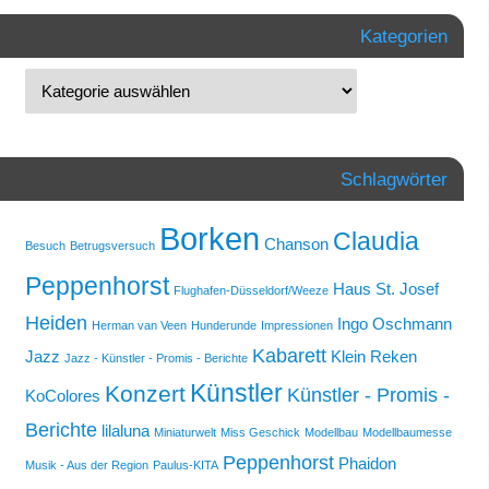
Kategorien
Schlagwörter
Borken
Claudia
Chanson
Besuch
Betrugsversuch
Peppenhorst
Haus St. Josef
Flughafen-Düsseldorf/Weeze
Heiden
Ingo Oschmann
Herman van Veen
Hunderunde
Impressionen
Kabarett
Jazz
Klein Reken
Jazz - Künstler - Promis - Berichte
Künstler
Konzert
Künstler - Promis -
KoColores
Berichte
lilaluna
Miniaturwelt
Miss Geschick
Modellbau
Modellbaumesse
Peppenhorst
Phaidon
Musik - Aus der Region
Paulus-KITA