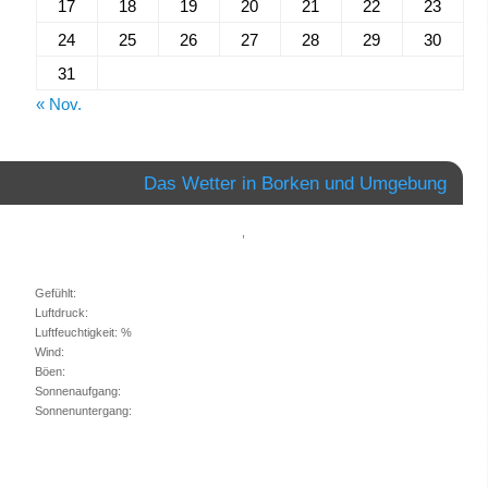
17
18
19
20
21
22
23
24
25
26
27
28
29
30
31
« Nov.
Das Wetter in Borken und Umgebung
,
Gefühlt:
Luftdruck:
Luftfeuchtigkeit: %
Wind:
Böen:
Sonnenaufgang:
Sonnenuntergang: