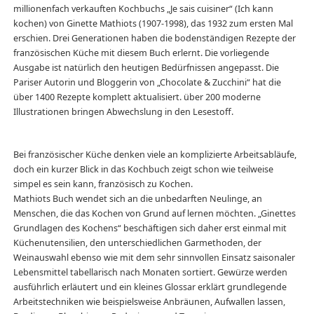
millionenfach verkauften Kochbuchs „Je sais cuisiner“ (Ich kann
kochen) von Ginette Mathiots (1907-1998), das 1932 zum ersten Mal
erschien. Drei Generationen haben die bodenständigen Rezepte der
französischen Küche mit diesem Buch erlernt. Die vorliegende
Ausgabe ist natürlich den heutigen Bedürfnissen angepasst. Die
Pariser Autorin und Bloggerin von „Chocolate & Zucchini“ hat die
über 1400 Rezepte komplett aktualisiert. über 200 moderne
Illustrationen bringen Abwechslung in den Lesestoff.
Bei französischer Küche denken viele an komplizierte Arbeitsabläufe,
doch ein kurzer Blick in das Kochbuch zeigt schon wie teilweise
simpel es sein kann, französisch zu Kochen.
Mathiots Buch wendet sich an die unbedarften Neulinge, an
Menschen, die das Kochen von Grund auf lernen möchten. „Ginettes
Grundlagen des Kochens“ beschäftigen sich daher erst einmal mit
Küchenutensilien, den unterschiedlichen Garmethoden, der
Weinauswahl ebenso wie mit dem sehr sinnvollen Einsatz saisonaler
Lebensmittel tabellarisch nach Monaten sortiert. Gewürze werden
ausführlich erläutert und ein kleines Glossar erklärt grundlegende
Arbeitstechniken wie beispielsweise Anbräunen, Aufwallen lassen,