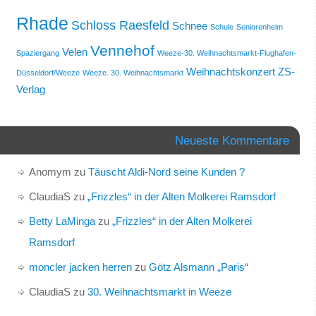
Rhade
Schloss Raesfeld
Schnee
Schule
Seniorenheim
Vennehof
Velen
Spaziergang
Weeze-30. Weihnachtsmarkt-Flughafen-
Weihnachtskonzert
ZS-
Düsseldorf/Weeze
Weeze. 30. Weihnachtsmarkt
Verlag
Neueste Kommentare
Anomym
zu
Täuscht Aldi-Nord seine Kunden ?
ClaudiaS
zu
„Frizzles“ in der Alten Molkerei Ramsdorf
Betty LaMinga
zu
„Frizzles“ in der Alten Molkerei
Ramsdorf
moncler jacken herren
zu
Götz Alsmann „Paris“
ClaudiaS
zu
30. Weihnachtsmarkt in Weeze