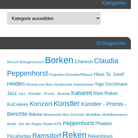
Kategorien
Schlagwörter
Borken
Claudia
Chanson
Besuch
Betrugsversuch
Peppenhorst
Haus St. Josef
Flughafen-Düsseldorf/Weeze
Heiden
Ingo Oschmann
Herman van Veen
Hunderunde
Impressionen
Kabarett
Jazz
Klein Reken
Jazz - Künstler - Promis - Berichte
Künstler
Konzert
Künstler - Promis -
KoColores
Berichte
lilaluna
Miniaturwelt
Miss Geschick
Modellbau
Modellbaumesse
Peppenhorst
Phaidon
Musik - Aus der Region
Paulus-KITA
Reken
Ramsdorf
Pocahontas
Rekenforum