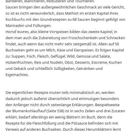
Bardieren, Blanchieren, Reduzieren und Tournieren.
Saucen bringen den außergewöhnlichen Geschmack an viele Gericht,
so ist es nicht verwunderlich, dass Mathiot im ersten Kapitel ihres
Kochbuchs mit den Grundrezepten zu 68 Saucen beginnt gefolgt von
Marinaden und Füllungen.
Horsd`euvres, also kleine Vorspeisen bilden das zweite Kapitel, in
dem man auch die Zubereitung von Froschschenkeln und Schnecken
findet, auch wenn das nicht mehr sehr zeitgemäß ist. Allein auf 50
Buchseiten geht es um Milch, Käse und Eierspeisen. Es folgen Kapitel
zu: Suppen, Fisch, Fleisch, Geflügel, Wild, Gemüse und Salate,
Hülsenfrüchten, Reis und Nudeln, Obst, Desserts, Eiscreme, Kuchen
und Gebäck und schließlich Süßigkeiten, Getränken und
Eigemachtes.
Die eigentlichen Rezepte muten teils minimalistisch an, werden
dadurch jedoch äußerst übersichtlich und entmutigen besonders
den Anfänger nicht durch seitenlange Erklärungen. Beispielsweise
der Blumenkohlauflauf (Seite 538) ist in sechs Zeilen und drei Zutaten
erklärt, bedarf allerdings ein wenig Blättern im Buch, denn die
Rezepte für die Fleischfüllung und die Pilzsauce befinden sich mit
Verweis auf anderen Buchseiten. Durch dieses Herumblättern lernt