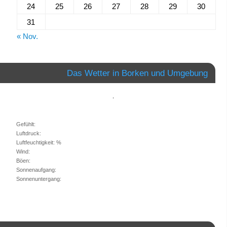
24
25
26
27
28
29
30
31
« Nov.
Das Wetter in Borken und Umgebung
,
Gefühlt:
Luftdruck:
Luftfeuchtigkeit: %
Wind:
Böen:
Sonnenaufgang:
Sonnenuntergang: