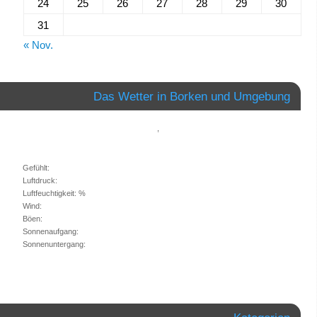
24
25
26
27
28
29
30
31
« Nov.
Das Wetter in Borken und Umgebung
,
Gefühlt:
Luftdruck:
Luftfeuchtigkeit: %
Wind:
Böen:
Sonnenaufgang:
Sonnenuntergang: