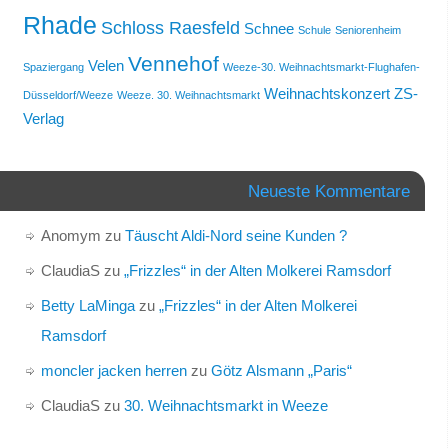
Rhade
Schloss Raesfeld
Schnee
Schule
Seniorenheim
Vennehof
Velen
Spaziergang
Weeze-30. Weihnachtsmarkt-Flughafen-
Weihnachtskonzert
ZS-
Düsseldorf/Weeze
Weeze. 30. Weihnachtsmarkt
Verlag
Neueste Kommentare
Anomym
zu
Täuscht Aldi-Nord seine Kunden ?
ClaudiaS
zu
„Frizzles“ in der Alten Molkerei Ramsdorf
Betty LaMinga
zu
„Frizzles“ in der Alten Molkerei
Ramsdorf
moncler jacken herren
zu
Götz Alsmann „Paris“
ClaudiaS
zu
30. Weihnachtsmarkt in Weeze