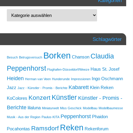
Kategorien
Schlagwörter
Borken
Claudia
Chanson
Besuch
Betrugsversuch
Peppenhorst
Haus St. Josef
Flughafen-Düsseldorf/Weeze
Heiden
Ingo Oschmann
Herman van Veen
Hunderunde
Impressionen
Kabarett
Jazz
Klein Reken
Jazz - Künstler - Promis - Berichte
Künstler
Konzert
Künstler - Promis -
KoColores
Berichte
lilaluna
Miniaturwelt
Miss Geschick
Modellbau
Modellbaumesse
Peppenhorst
Phaidon
Musik - Aus der Region
Paulus-KITA
Reken
Ramsdorf
Pocahontas
Rekenforum