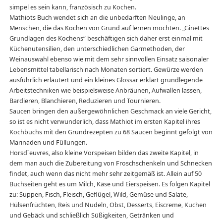
simpel es sein kann, französisch zu Kochen.
Mathiots Buch wendet sich an die unbedarften Neulinge, an
Menschen, die das Kochen von Grund auf lernen möchten. „Ginettes
Grundlagen des Kochens“ beschäftigen sich daher erst einmal mit
Küchenutensilien, den unterschiedlichen Garmethoden, der
Weinauswahl ebenso wie mit dem sehr sinnvollen Einsatz saisonaler
Lebensmittel tabellarisch nach Monaten sortiert. Gewürze werden
ausführlich erläutert und ein kleines Glossar erklärt grundlegende
Arbeitstechniken wie beispielsweise Anbräunen, Aufwallen lassen,
Bardieren, Blanchieren, Reduzieren und Tournieren.
Saucen bringen den außergewöhnlichen Geschmack an viele Gericht,
so ist es nicht verwunderlich, dass Mathiot im ersten Kapitel ihres
Kochbuchs mit den Grundrezepten zu 68 Saucen beginnt gefolgt von
Marinaden und Füllungen.
Horsd`euvres, also kleine Vorspeisen bilden das zweite Kapitel, in
dem man auch die Zubereitung von Froschschenkeln und Schnecken
findet, auch wenn das nicht mehr sehr zeitgemäß ist. Allein auf 50
Buchseiten geht es um Milch, Käse und Eierspeisen. Es folgen Kapitel
zu: Suppen, Fisch, Fleisch, Geflügel, Wild, Gemüse und Salate,
Hülsenfrüchten, Reis und Nudeln, Obst, Desserts, Eiscreme, Kuchen
und Gebäck und schließlich Süßigkeiten, Getränken und