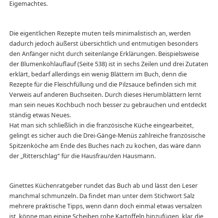
Eigemachtes.
Die eigentlichen Rezepte muten teils minimalistisch an, werden
dadurch jedoch äußerst übersichtlich und entmutigen besonders
den Anfänger nicht durch seitenlange Erklärungen. Beispielsweise
der Blumenkohlauflauf (Seite 538) ist in sechs Zeilen und drei Zutaten
erklärt, bedarf allerdings ein wenig Blättern im Buch, denn die
Rezepte für die Fleischfüllung und die Pilzsauce befinden sich mit
Verweis auf anderen Buchseiten. Durch dieses Herumblättern lernt
man sein neues Kochbuch noch besser zu gebrauchen und entdeckt
ständig etwas Neues.
Hat man sich schließlich in die französische Küche eingearbeitet,
gelingt es sicher auch die Drei-Gänge-Menüs zahlreiche französische
Spitzenköche am Ende des Buches nach zu kochen, das wäre dann
der „Ritterschlag“ für die Hausfrau/den Hausmann.
Ginettes Küchenratgeber rundet das Buch ab und lässt den Leser
manchmal schmunzeln. Da findet man unter dem Stichwort Salz
mehrere praktische Tipps, wenn dann doch einmal etwas versalzen
ist, könne man einige Scheiben rohe Kartoffeln hinzufügen, klar, die