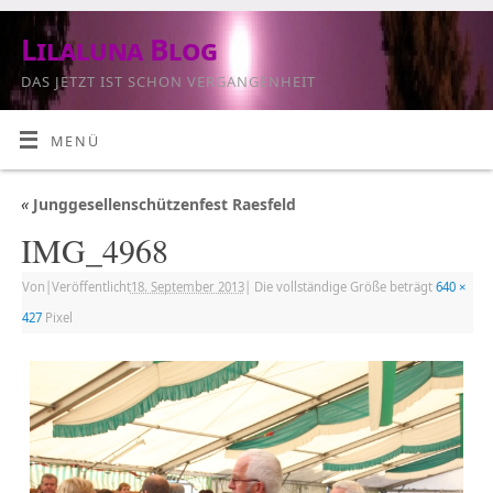
Lilaluna Blog
DAS JETZT IST SCHON VERGANGENHEIT
MENÜ
«
Junggesellenschützenfest Raesfeld
IMG_4968
Von
|
Veröffentlicht
18. September 2013
|
Die vollständige Größe beträgt
640 ×
427
Pixel