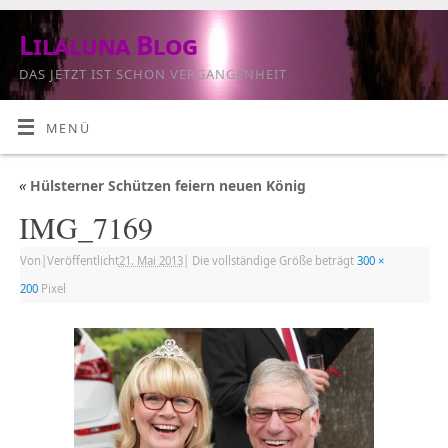
Lilaluna Blog
DAS JETZT IST SCHON VERGANGENHEIT
MENÜ
«
Hülsterner Schützen feiern neuen König
IMG_7169
Von
|
Veröffentlicht
21. Mai 2013
|
Die vollständige Größe beträgt
300 ×
200
Pixel