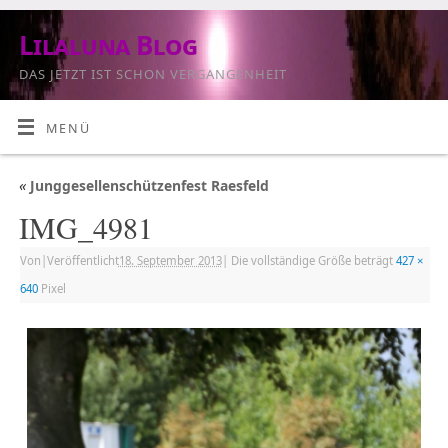
Lilaluna Blog
DAS JETZT IST SCHON VERGANGENHEIT
MENÜ
«
Junggesellenschützenfest Raesfeld
IMG_4981
Von
|
Veröffentlicht
18. September 2013
|
Die vollständige Größe beträgt
427 ×
640
Pixel