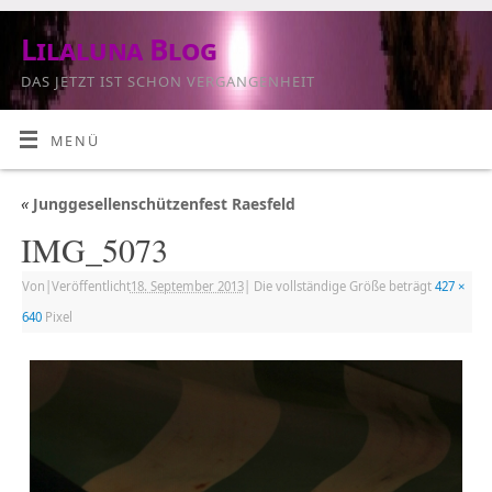
Lilaluna Blog
DAS JETZT IST SCHON VERGANGENHEIT
MENÜ
«
Junggesellenschützenfest Raesfeld
IMG_5073
Von
|
Veröffentlicht
18. September 2013
|
Die vollständige Größe beträgt
427 ×
640
Pixel