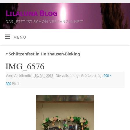
Lilaluna Blog
DAS JETZT IST SCHON VERGANGENHEIT
MENÜ
«
Schützenfest in Holthausen-Bleking
IMG_6576
Von
|
Veröffentlicht
10. Mai 2013
|
Die vollständige Größe beträgt
200 ×
300
Pixel