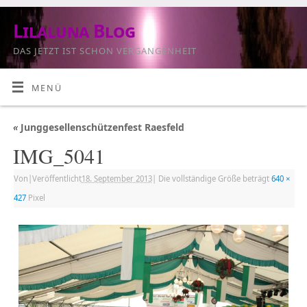
Lilaluna Blog
DAS JETZT IST SCHON VERGANGENHEIT
MENÜ
«
Junggesellenschützenfest Raesfeld
IMG_5041
Von
|
Veröffentlicht
18. September 2013
|
Die vollständige Größe beträgt
640 ×
427
Pixel