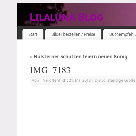
Lilaluna Blog
DAS JETZT IST SCHON VERGANGENHEIT
Start
Bilder bestellen / Preise
Buchempfehl
«
Hülsterner Schützen feiern neuen König
IMG_7183
Von
|
Veröffentlicht
21. Mai 2013
|
Die vollständige Größe