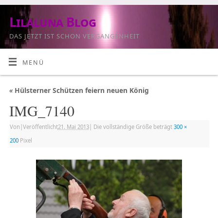
Lilaluna Blog
DAS JETZT IST SCHON VERGANGENHEIT
MENÜ
«
Hülsterner Schützen feiern neuen König
IMG_7140
Von
|
Veröffentlicht
21. Mai 2013
|
Die vollständige Größe beträgt
300 ×
200
Pixel