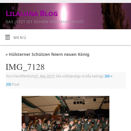
Lilaluna Blog
DAS JETZT IST SCHON VERGANGENHEIT
MENÜ
«
Hülsterner Schützen feiern neuen König
IMG_7128
Von
|
Veröffentlicht
21. Mai 2013
|
Die vollständige Größe beträgt
300 ×
200
Pixel