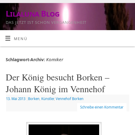
Lilaluna Blog
DAS JETZT IST SCHON VERGANGENHEIT
MENÜ
Komiker
Schlagwort-Archiv:
Der König besucht Borken –
Johann König im Vennehof
13. Mai 2013
|
Borken
,
Künstler
,
Vennehof Borken
Schreibe einen Kommentar