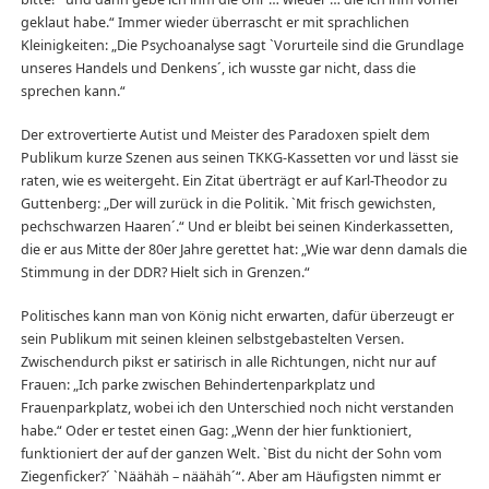
geklaut habe.“ Immer wieder überrascht er mit sprachlichen
Kleinigkeiten: „Die Psychoanalyse sagt `Vorurteile sind die Grundlage
unseres Handels und Denkens´, ich wusste gar nicht, dass die
sprechen kann.“
Der extrovertierte Autist und Meister des Paradoxen spielt dem
Publikum kurze Szenen aus seinen TKKG-Kassetten vor und lässt sie
raten, wie es weitergeht. Ein Zitat überträgt er auf Karl-Theodor zu
Guttenberg: „Der will zurück in die Politik. `Mit frisch gewichsten,
pechschwarzen Haaren´.“ Und er bleibt bei seinen Kinderkassetten,
die er aus Mitte der 80er Jahre gerettet hat: „Wie war denn damals die
Stimmung in der DDR? Hielt sich in Grenzen.“
Politisches kann man von König nicht erwarten, dafür überzeugt er
sein Publikum mit seinen kleinen selbstgebastelten Versen.
Zwischendurch pikst er satirisch in alle Richtungen, nicht nur auf
Frauen: „Ich parke zwischen Behindertenparkplatz und
Frauenparkplatz, wobei ich den Unterschied noch nicht verstanden
habe.“ Oder er testet einen Gag: „Wenn der hier funktioniert,
funktioniert der auf der ganzen Welt. `Bist du nicht der Sohn vom
Ziegenficker?´ `Näähäh – näähäh´“. Aber am Häufigsten nimmt er