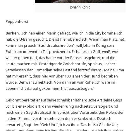
Johann König
Peppenhorst
Borken.
„Ich hab einen Mann gefragt, wie ich in die City komme. Ich
hab die U-Bahn gesucht. Die ist hier überirdisch. Wenn man Platz hat,
kann man ja auch `Bus´ draufschreiben“, will Johann König sein
Publikum im zweiten Teil provozieren. Er hat es im Griff, weiß, wie
weit er gehen darf, das hat er vor der Pause ausgelotet, und die
Leute machen mit. Bestätigende Zwischenrufe, Applaus, Lacher
veranlassen den Comedian seine Lästerei fortzuführen: „ Meine Oma
hat mir erzählt, dass hier vor über 100 Jahren der Hund begraben
wurde. Der war zu hektisch. Von dann an war Ruhe. Ich wäre im
Leben nicht darauf gekommen, hier auszusteigen.“
Gekonnt bereitet er auf seine scheinbar lethargische Art seine Gags
vor, bis er explodiert, dann wieder ruhig nachsetzt, verzögert und
noch einen Gag draufsetzt. Er spricht über Vorurteile, den Polen, der
in dem Zimmer vor ihm steht, von dem er schlechtes Deutsch
erwartet: „Sagt der: `Geb Uhr! ´, ich zu ihm: `Das heißt: Gib die Uhr,
bitte! ´ und dann gebe ich ihm die Uhr … wieder … die ich ihm vorher