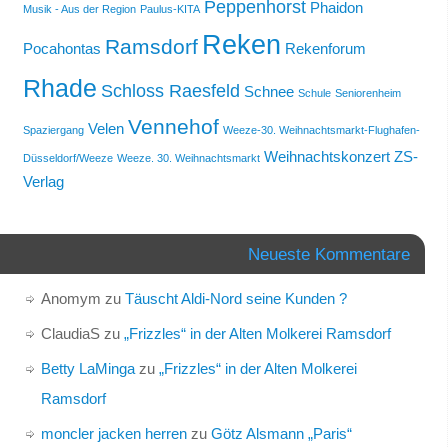
Peppenhorst
Phaidon
Musik - Aus der Region
Paulus-KITA
Reken
Ramsdorf
Pocahontas
Rekenforum
Rhade
Schloss Raesfeld
Schnee
Schule
Seniorenheim
Vennehof
Velen
Spaziergang
Weeze-30. Weihnachtsmarkt-Flughafen-
Weihnachtskonzert
ZS-
Düsseldorf/Weeze
Weeze. 30. Weihnachtsmarkt
Verlag
Neueste Kommentare
Anomym
zu
Täuscht Aldi-Nord seine Kunden ?
ClaudiaS
zu
„Frizzles“ in der Alten Molkerei Ramsdorf
Betty LaMinga
zu
„Frizzles“ in der Alten Molkerei
Ramsdorf
moncler jacken herren
zu
Götz Alsmann „Paris“