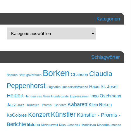
Kategorien
Schlagwörter
Borken
Claudia
Chanson
Besuch
Betrugsversuch
Peppenhorst
Haus St. Josef
Flughafen-Düsseldorf/Weeze
Heiden
Ingo Oschmann
Herman van Veen
Hunderunde
Impressionen
Kabarett
Jazz
Klein Reken
Jazz - Künstler - Promis - Berichte
Künstler
Konzert
Künstler - Promis -
KoColores
Berichte
lilaluna
Miniaturwelt
Miss Geschick
Modellbau
Modellbaumesse