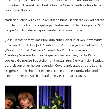
aufwendigen Titel aus der Zeit nach 1966. Wo die Fab Four massive
Studiotechnik einsetzten, bestreiten die Cavern Beatles alles alleine
live auf der Bühne.
Nach der Pause wird es auf der Bühne bunt. Haben die vier vorher die
dunklen Einheitsanzüge getragen, treten sie mit den Songs aus „Sgt.
Pepper“ auch in der entsprechenden Kostümierung auf.
„Stille Nacht“ stimmt das Publikum zum Klavierspiel von Steve White
an bevor der auf „Hey Jude“ endet. Drei Zugaben „Yellow Submarine“,
„Revolution“ und „Get Back“ nimmt das Publikum gerne an. Von
Standing Ovations kann nicht gesprochen werden, da die Fans
sowieso die meiste Zeit stehen und mittanzen. Die Musik der Beatles,
gespielt von einer hervorragenden Coverband, erzeugt gute Laune.
Da geht manch einer mit einem Lächeln um die Mundwinkel und
einem beseelten Ausdruck auf dem Gesicht nach Hause.