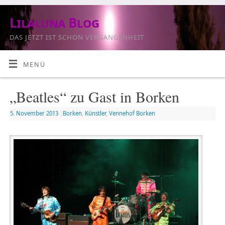
Lilaluna Blog
DAS JETZT IST SCHON VERGANGENHEIT
MENÜ
„Beatles“ zu Gast in Borken
5. November 2013
|
Borken
,
Künstler
,
Vennehof Borken