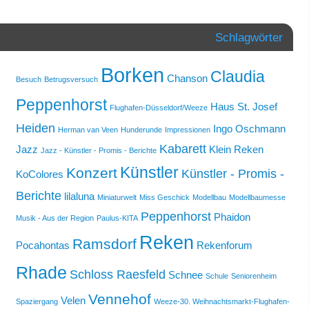
Schlagwörter
Borken
Claudia
Chanson
Besuch
Betrugsversuch
Peppenhorst
Haus St. Josef
Flughafen-Düsseldorf/Weeze
Heiden
Ingo Oschmann
Herman van Veen
Hunderunde
Impressionen
Kabarett
Jazz
Klein Reken
Jazz - Künstler - Promis - Berichte
Künstler
Konzert
Künstler - Promis -
KoColores
Berichte
lilaluna
Miniaturwelt
Miss Geschick
Modellbau
Modellbaumesse
Peppenhorst
Phaidon
Musik - Aus der Region
Paulus-KITA
Reken
Ramsdorf
Pocahontas
Rekenforum
Rhade
Schloss Raesfeld
Schnee
Schule
Seniorenheim
Vennehof
Velen
Spaziergang
Weeze-30. Weihnachtsmarkt-Flughafen-