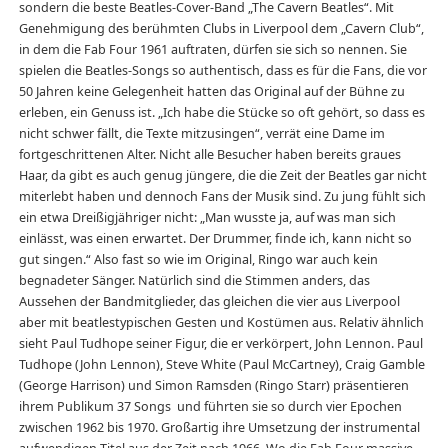
sondern die beste Beatles-Cover-Band „The Cavern Beatles“. Mit
Genehmigung des berühmten Clubs in Liverpool dem „Cavern Club“,
in dem die Fab Four 1961 auftraten, dürfen sie sich so nennen. Sie
spielen die Beatles-Songs so authentisch, dass es für die Fans, die vor
50 Jahren keine Gelegenheit hatten das Original auf der Bühne zu
erleben, ein Genuss ist. „Ich habe die Stücke so oft gehört, so dass es
nicht schwer fällt, die Texte mitzusingen“, verrät eine Dame im
fortgeschrittenen Alter. Nicht alle Besucher haben bereits graues
Haar, da gibt es auch genug jüngere, die die Zeit der Beatles gar nicht
miterlebt haben und dennoch Fans der Musik sind. Zu jung fühlt sich
ein etwa Dreißigjähriger nicht: „Man wusste ja, auf was man sich
einlässt, was einen erwartet. Der Drummer, finde ich, kann nicht so
gut singen.“ Also fast so wie im Original, Ringo war auch kein
begnadeter Sänger. Natürlich sind die Stimmen anders, das
Aussehen der Bandmitglieder, das gleichen die vier aus Liverpool
aber mit beatlestypischen Gesten und Kostümen aus. Relativ ähnlich
sieht Paul Tudhope seiner Figur, die er verkörpert, John Lennon. Paul
Tudhope (John Lennon), Steve White (Paul McCartney), Craig Gamble
(George Harrison) und Simon Ramsden (Ringo Starr) präsentieren
ihrem Publikum 37 Songs und führten sie so durch vier Epochen
zwischen 1962 bis 1970. Großartig ihre Umsetzung der instrumental