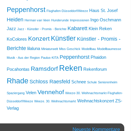
Peppenhorst
Haus St. Josef
Flughafen-Düsseldorf/Weeze
Heiden
Ingo Oschmann
Herman van Veen
Hunderunde
Impressionen
Kabarett
Jazz
Klein Reken
Jazz - Künstler - Promis - Berichte
Künstler
Konzert
Künstler - Promis -
KoColores
Berichte
lilaluna
Miniaturwelt
Miss Geschick
Modellbau
Modellbaumesse
Peppenhorst
Phaidon
Musik - Aus der Region
Paulus-KITA
Reken
Ramsdorf
Pocahontas
Rekenforum
Rhade
Schloss Raesfeld
Schnee
Schule
Seniorenheim
Vennehof
Velen
Spaziergang
Weeze-30. Weihnachtsmarkt-Flughafen-
Weihnachtskonzert
ZS-
Düsseldorf/Weeze
Weeze. 30. Weihnachtsmarkt
Verlag
Neueste Kommentare