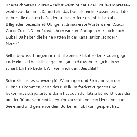
überzeichneten Figuren – selbst wenn nur aus der Boulevardpresse –
wiederzuerkennen. Dann steht das Duo als reiche Russinnen auf der
Bühne, die die Geschäfte der Düsseldorfer Kö snobistisch als
Billigläden bezeichnet. Übrigens: „Irinas erste Worte waren „Gucci,
Gucci, Gucci“. Demnächst fahren wir zum Shoppen nur noch nach
Dubai. Da haben die keine Ratten in der Kanalisation, sondern
Nerze.“
Selbstbewusst bringen sie mithilfe eines Plakates den Frauen gegen
Ende ein Lied bei. Alle singen mit (auch die Männer): „Ich bin so
scharf. Ich hab Bedarf. Will wenn ich darf. Beischlaf.“
Schließlich ist es schwierig für Wanninger und Rixmann von der
Bühne zu kommen, denn das Publikum fordert Zugaben und
bekommt sie. Spätestens dann hat auch der letzte bemerkt, dass die
auf der Bühne vermeintlichen Konkurrentinnen ein Herz und eine
Seele sind und gerne vor dem Borkener Publikum gespielt hat.