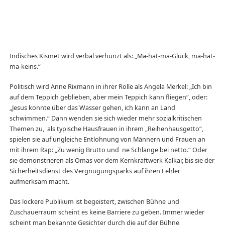
Indisches Kismet wird verbal verhunzt als: „Ma-hat-ma-Glück, ma-hat-
ma-keins.“
Politisch wird Anne Rixmann in ihrer Rolle als Angela Merkel: „Ich bin
auf dem Teppich geblieben, aber mein Teppich kann fliegen“, oder:
„Jesus konnte über das Wasser gehen, ich kann an Land
schwimmen.“ Dann wenden sie sich wieder mehr sozialkritischen
Themen zu, als typische Hausfrauen in ihrem „Reihenhausgetto“,
spielen sie auf ungleiche Entlohnung von Männern und Frauen an
mit ihrem Rap: „Zu wenig Brutto und ne Schlange bei netto.“ Oder
sie demonstrieren als Omas vor dem Kernkraftwerk Kalkar, bis sie der
Sicherheitsdienst des Vergnügungsparks auf ihren Fehler
aufmerksam macht.
Das lockere Publikum ist begeistert, zwischen Bühne und
Zuschauerraum scheint es keine Barriere zu geben. Immer wieder
scheint man bekannte Gesichter durch die auf der Bühne