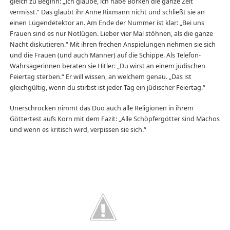
gleich zu Beginn: „Ich glaube, ich habe Borken die ganze Zeit
vermisst.“ Das glaubt ihr Anne Rixmann nicht und schließt sie an
einen Lügendetektor an. Am Ende der Nummer ist klar: „Bei uns
Frauen sind es nur Notlügen. Lieber vier Mal stöhnen, als die ganze
Nacht diskutieren.“ Mit ihren frechen Anspielungen nehmen sie sich
und die Frauen (und auch Männer) auf die Schippe. Als Telefon-
Wahrsagerinnen beraten sie Hitler: „Du wirst an einem jüdischen
Feiertag sterben.“ Er will wissen, an welchem genau. „Das ist
gleichgültig, wenn du stirbst ist jeder Tag ein jüdischer Feiertag.“
Unerschrocken nimmt das Duo auch alle Religionen in ihrem
Göttertest aufs Korn mit dem Fazit: „Alle Schöpfergötter sind Machos
und wenn es kritisch wird, verpissen sie sich.“