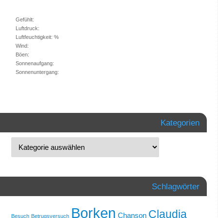
Gefühlt:
Luftdruck:
Luftfeuchtigkeit: %
Wind:
Böen:
Sonnenaufgang:
Sonnenuntergang:
Kategorien
Schlagwörter
Borken
Claudia
Chanson
Besuch
Betrugsversuch