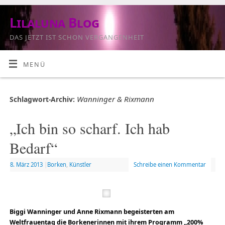
Lilaluna Blog
DAS JETZT IST SCHON VERGANGENHEIT
MENÜ
Wanninger & Rixmann
Schlagwort-Archiv:
„Ich bin so scharf. Ich hab
Bedarf“
8. März 2013
|
Borken
,
Künstler
Schreibe einen Kommentar
Biggi Wanninger und Anne Rixmann begeisterten am
Weltfrauentag die Borkenerinnen mit ihrem Programm „200%