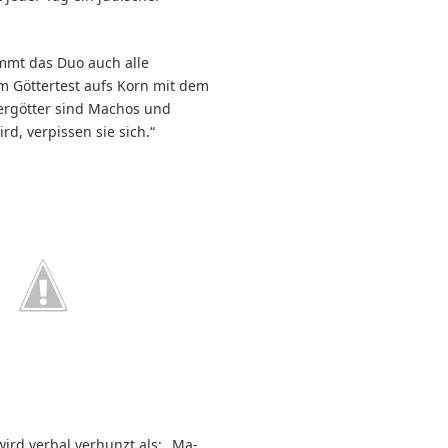
mmt das Duo auch alle
em Göttertest aufs Korn mit dem
fergötter sind Machos und
rd, verpissen sie sich.“
ird verbal verhunzt als: „Ma-