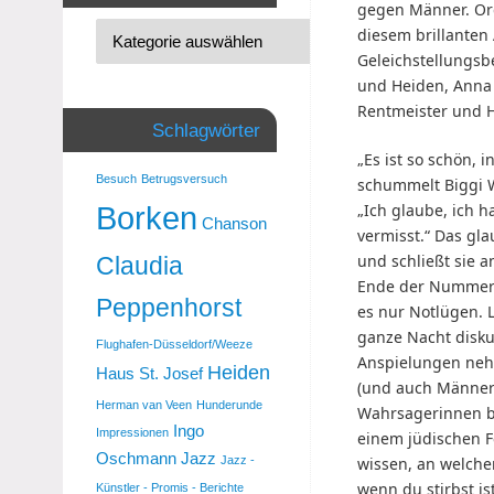
gegen Männer. Or
diesem brillanten
Geleichstellungsb
und Heiden, Anna
Rentmeister und 
Schlagwörter
„Es ist so schön, i
Besuch
Betrugsversuch
schummelt Biggi 
Borken
„Ich glaube, ich h
Chanson
vermisst.“ Das gl
und schließt sie 
Claudia
Ende der Nummer i
Peppenhorst
es nur Notlügen. L
ganze Nacht diskut
Flughafen-Düsseldorf/Weeze
Anspielungen neh
Heiden
Haus St. Josef
(und auch Männer)
Herman van Veen
Hunderunde
Wahrsagerinnen be
Ingo
Impressionen
einem jüdischen Fe
Oschmann
Jazz
Jazz -
wissen, an welchem
wenn du stirbst is
Künstler - Promis - Berichte