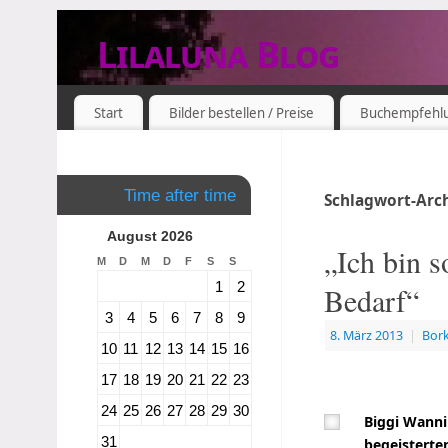
Lilaluna Blog
DAS JETZT IST SCHON VERGANGENHEIT
Start
Bilder bestellen / Preise
Buchempfehl
Time after time
Schlagwort-Arc
August 2026
„Ich bin s
M
D
M
D
F
S
S
1
2
Bedarf“
3
4
5
6
7
8
9
8. März 2013
|
Bor
10
11
12
13
14
15
16
17
18
19
20
21
22
23
24
25
26
27
28
29
30
Biggi Wann
31
begeisterte