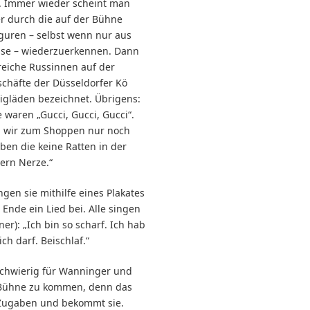
. Immer wieder scheint man
r durch die auf der Bühne
guren – selbst wenn nur aus
sse – wiederzuerkennen. Dann
 reiche Russinnen auf der
schäfte der Düsseldorfer Kö
lligläden bezeichnet. Übrigens:
e waren „Gucci, Gucci, Gucci“.
 wir zum Shoppen nur noch
ben die keine Ratten in der
dern Nerze.“
gen sie mithilfe eines Plakates
Ende ein Lied bei. Alle singen
er): „Ich bin so scharf. Ich hab
ch darf. Beischlaf.“
 schwierig für Wanninger und
Bühne zu kommen, denn das
 Zugaben und bekommt sie.