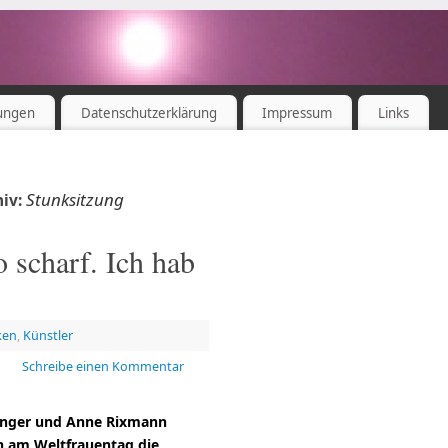
ungen
Datenschutzerklärung
Impressum
Links
Stunksitzung
hiv:
o scharf. Ich hab
ken
,
Künstler
Schreibe einen Kommentar
inger und Anne Rixmann
n am Weltfrauentag die