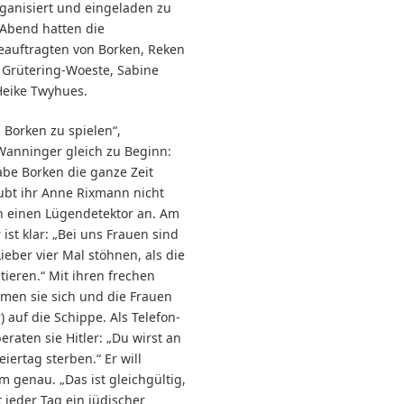
ganisiert und eingeladen zu
 Abend hatten die
eauftragten von Borken, Reken
 Grütering-Woeste, Sabine
Heike Twyhues.
n Borken zu spielen“,
Wanninger gleich zu Beginn:
abe Borken die ganze Zeit
aubt ihr Anne Rixmann nicht
an einen Lügendetektor an. Am
st klar: „Bei uns Frauen sind
ieber vier Mal stöhnen, als die
ieren.“ Mit ihren frechen
men sie sich und die Frauen
 auf die Schippe. Als Telefon-
raten sie Hitler: „Du wirst an
iertag sterben.“ Er will
 genau. „Das ist gleichgültig,
t jeder Tag ein jüdischer