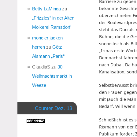
Barriere zu geben
bekannte Gesichte
Betty LaMinga
zu
überzeichneten Fi
„Frizzles“ in der Alten
der Boulevardpre
Molkerei Ramsdorf
steht das Duo als
Bühne, die die Ge
moncler jacken
snobistisch als Bi
herren
zu
Götz
„Irinas erste Wort
Alsmann „Paris“
Demnächst fahren
nach Dubai. Da ha
ClaudiaS
zu
30.
Kanalisation, son
Weihnachtsmarkt in
Selbstbewusst brin
Weeze
den Frauen gegen 
mit (auch die Männ
Bedarf. Will wenn i
Counter Dez. 13
Schließlich ist es
Rixmann von der 
Publikum fordert