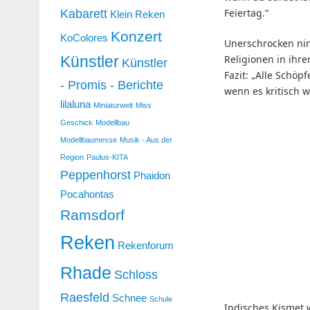
Kabarett
Feiertag.“
Klein Reken
Konzert
KoColores
Unerschrocken ni
Künstler
Religionen in ihr
Künstler
Fazit: „Alle Schöp
- Promis - Berichte
wenn es kritisch wi
lilaluna
Miniaturwelt
Miss
Geschick
Modellbau
Modellbaumesse
Musik - Aus der
Region
Paulus-KITA
Peppenhorst
Phaidon
Pocahontas
Ramsdorf
Reken
Rekenforum
Rhade
Schloss
Raesfeld
Schnee
Schule
Indisches Kismet w