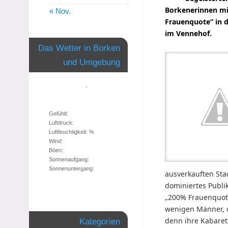
Borkenerinnen m
« Nov.
Frauenquote“ in d
im Vennehof.
Das Wetter in Borken
und Umgebung
,
Gefühlt:
Luftdruck:
Luftfeuchtigkeit: %
Wind:
Böen:
Sonnenaufgang:
Sonnenuntergang:
ausverkauften Sta
dominiertes Publ
„200% Frauenquote
wenigen Männer, 
denn ihre Kabaret
Kategorien