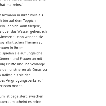
hat-ma-keins.“
e Rixmann in ihrer Rolle als
ch bin auf dem Teppich
ein Teppich kann fliegen“,
te über das Wasser gehen, ich
wimmen.“ Dann wenden sie
sozialkritischen Themen zu,
frauen in ihrem
 spielen sie auf ungleiche
ännern und Frauen an mit
enig Brutto und ne Schlange
sie demonstrieren als Omas vor
Kalkar, bis sie der
 des Vergnügungsparks auf
merksam macht.
um ist begeistert, zwischen
uerraum scheint es keine