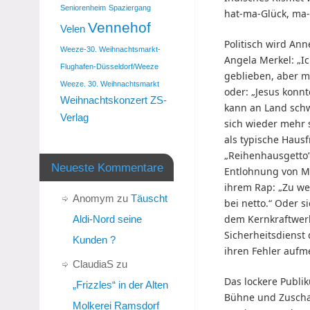
Seniorenheim
Spaziergang
hat-ma-Glück, ma-
Vennehof
Velen
Politisch wird Ann
Weeze-30. Weihnachtsmarkt-
Angela Merkel: „I
Flughafen-Düsseldorf/Weeze
geblieben, aber m
Weeze. 30. Weihnachtsmarkt
oder: „Jesus konn
Weihnachtskonzert
ZS-
kann an Land sch
Verlag
sich wieder mehr 
als typische Haus
„Reihenhausgetto“,
Neueste Kommentare
Entlohnung von M
ihrem Rap: „Zu w
Anomym
zu
Täuscht
bei netto.“ Oder 
dem Kernkraftwerk 
Aldi-Nord seine
Sicherheitsdienst
Kunden ?
ihren Fehler auf
ClaudiaS
zu
Das lockere Publik
„Frizzles“ in der Alten
Bühne und Zuscha
Molkerei Ramsdorf