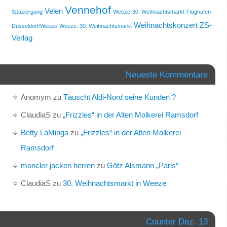
Vennehof
Velen
Spaziergang
Weeze-30. Weihnachtsmarkt-Flughafen-
Weihnachtskonzert
ZS-
Düsseldorf/Weeze
Weeze. 30. Weihnachtsmarkt
Verlag
Neueste Kommentare
Anomym
zu
Täuscht Aldi-Nord seine Kunden ?
ClaudiaS
zu
„Frizzles“ in der Alten Molkerei Ramsdorf
Betty LaMinga
zu
„Frizzles“ in der Alten Molkerei
Ramsdorf
moncler jacken herren
zu
Götz Alsmann „Paris“
ClaudiaS
zu
30. Weihnachtsmarkt in Weeze
Counter Dez. 13