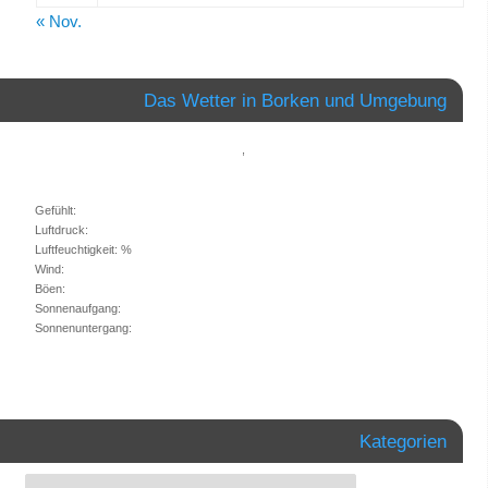
« Nov.
Das Wetter in Borken und Umgebung
,
Gefühlt:
Luftdruck:
Luftfeuchtigkeit: %
Wind:
Böen:
Sonnenaufgang:
Sonnenuntergang:
Kategorien