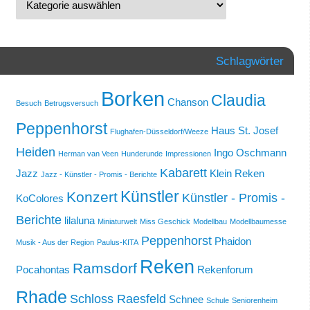
Schlagwörter
Borken
Claudia
Chanson
Besuch
Betrugsversuch
Peppenhorst
Haus St. Josef
Flughafen-Düsseldorf/Weeze
Heiden
Ingo Oschmann
Herman van Veen
Hunderunde
Impressionen
Kabarett
Jazz
Klein Reken
Jazz - Künstler - Promis - Berichte
Künstler
Konzert
Künstler - Promis -
KoColores
Berichte
lilaluna
Miniaturwelt
Miss Geschick
Modellbau
Modellbaumesse
Peppenhorst
Phaidon
Musik - Aus der Region
Paulus-KITA
Reken
Ramsdorf
Pocahontas
Rekenforum
Rhade
Schloss Raesfeld
Schnee
Schule
Seniorenheim