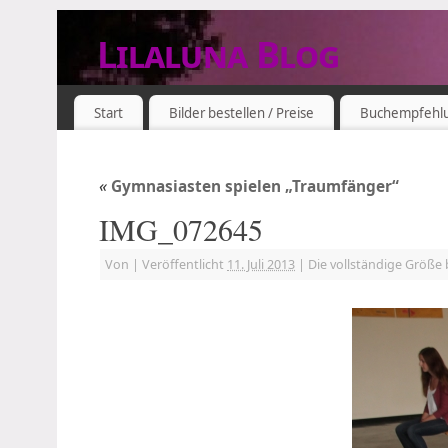
Lilaluna Blog
DAS JETZT IST SCHON VERGANGENHEIT
Start
Bilder bestellen / Preise
Buchempfehl
«
Gymnasiasten spielen „Traumfänger“
IMG_072645
Von
|
Veröffentlicht
11. Juli 2013
|
Die vollständige Größe