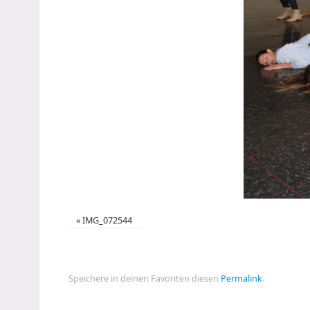
«
IMG_072544
Speichere in deinen Favoriten diesen
Permalink
.