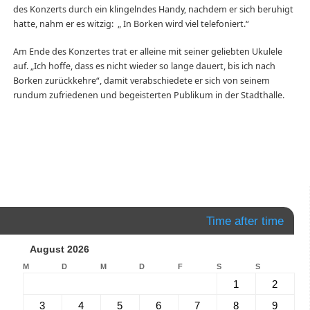
des Konzerts durch ein klingelndes Handy, nachdem er sich beruhigt
hatte, nahm er es witzig: „ In Borken wird viel telefoniert.“
Am Ende des Konzertes trat er alleine mit seiner geliebten Ukulele
auf. „Ich hoffe, dass es nicht wieder so lange dauert, bis ich nach
Borken zurückkehre“, damit verabschiedete er sich von seinem
rundum zufriedenen und begeisterten Publikum in der Stadthalle.
Time after time
August 2026
M
D
M
D
F
S
S
1
2
3
4
5
6
7
8
9