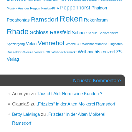
Peppenhorst
Phaidon
Musik - Aus der Region
Paulus-KITA
Reken
Ramsdorf
Pocahontas
Rekenforum
Rhade
Schloss Raesfeld
Schnee
Schule
Seniorenheim
Vennehof
Velen
Spaziergang
Weeze-30. Weihnachtsmarkt-Flughafen-
Weihnachtskonzert
ZS-
Düsseldorf/Weeze
Weeze. 30. Weihnachtsmarkt
Verlag
Neueste Kommentare
Anomym
zu
Täuscht Aldi-Nord seine Kunden ?
ClaudiaS
zu
„Frizzles“ in der Alten Molkerei Ramsdorf
Betty LaMinga
zu
„Frizzles“ in der Alten Molkerei
Ramsdorf