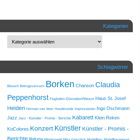
Kategorien
Schlagwörter
Borken
Claudia
Chanson
Besuch
Betrugsversuch
Peppenhorst
Haus St. Josef
Flughafen-Düsseldorf/Weeze
Heiden
Ingo Oschmann
Herman van Veen
Hunderunde
Impressionen
Kabarett
Jazz
Klein Reken
Jazz - Künstler - Promis - Berichte
Künstler
Konzert
Künstler - Promis -
KoColores
Berichte
lilaluna
Miniaturwelt
Miss Geschick
Modellbau
Modellbaumesse