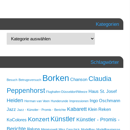
Kategorien
Schlagwörter
Borken
Claudia
Chanson
Besuch
Betrugsversuch
Peppenhorst
Haus St. Josef
Flughafen-Düsseldorf/Weeze
Heiden
Ingo Oschmann
Herman van Veen
Hunderunde
Impressionen
Kabarett
Jazz
Klein Reken
Jazz - Künstler - Promis - Berichte
Künstler
Konzert
Künstler - Promis -
KoColores
Berichte
lilaluna
Miniaturwelt
Miss Geschick
Modellbau
Modellbaumesse