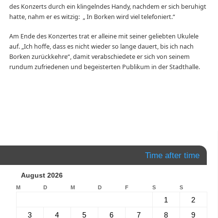
des Konzerts durch ein klingelndes Handy, nachdem er sich beruhigt
hatte, nahm er es witzig: „ In Borken wird viel telefoniert.“
Am Ende des Konzertes trat er alleine mit seiner geliebten Ukulele
auf. „Ich hoffe, dass es nicht wieder so lange dauert, bis ich nach
Borken zurückkehre“, damit verabschiedete er sich von seinem
rundum zufriedenen und begeisterten Publikum in der Stadthalle.
Time after time
August 2026
M
D
M
D
F
S
S
1
2
3
4
5
6
7
8
9