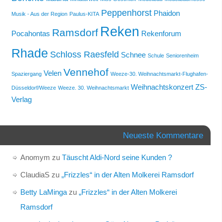
Peppenhorst
Phaidon
Musik - Aus der Region
Paulus-KITA
Reken
Ramsdorf
Pocahontas
Rekenforum
Rhade
Schloss Raesfeld
Schnee
Schule
Seniorenheim
Vennehof
Velen
Spaziergang
Weeze-30. Weihnachtsmarkt-Flughafen-
Weihnachtskonzert
ZS-
Düsseldorf/Weeze
Weeze. 30. Weihnachtsmarkt
Verlag
Neueste Kommentare
Anomym
zu
Täuscht Aldi-Nord seine Kunden ?
ClaudiaS
zu
„Frizzles“ in der Alten Molkerei Ramsdorf
Betty LaMinga
zu
„Frizzles“ in der Alten Molkerei
Ramsdorf