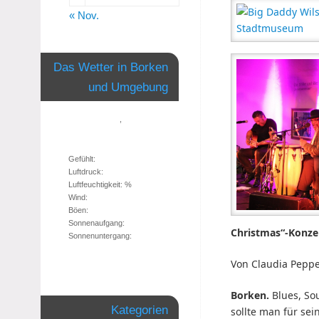
« Nov.
Das Wetter in Borken
und Umgebung
,
Gefühlt:
Luftdruck:
Luftfeuchtigkeit: %
Wind:
Böen:
Sonnenaufgang:
Christmas“-Konz
Sonnenuntergang:
Von Claudia Pepp
Borken.
Blues, So
Kategorien
sollte man für se