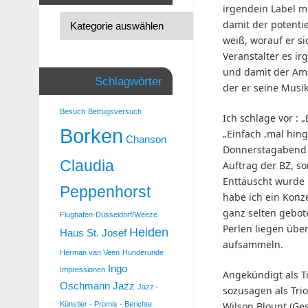
irgendein Label m
damit der potenti
weiß, worauf er si
Veranstalter es i
und damit der Ama
Schlagwörter
der er seine Musik
Besuch
Betrugsversuch
Ich schlage vor : 
Borken
„Einfach ‚mal hin
Chanson
Donnerstagabend 
Claudia
Auftrag der BZ, so
Enttäuscht wurde 
Peppenhorst
habe ich ein Konz
ganz selten gebot
Flughafen-Düsseldorf/Weeze
Perlen liegen übe
Heiden
Haus St. Josef
aufsammeln.
Herman van Veen
Hunderunde
Ingo
Impressionen
Angekündigt als Tr
Oschmann
Jazz
Jazz -
sozusagen als Tri
Wilson
Blount (Ges
Künstler - Promis - Berichte