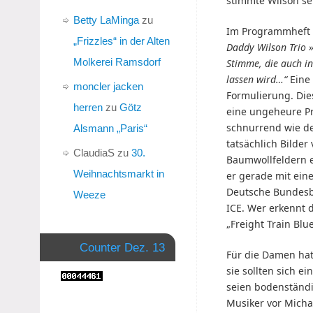
stimmte Wilson se
Betty LaMinga
zu
Im Programmheft 
„Frizzles“ in der Alten
Daddy Wilson Trio »
Molkerei Ramsdorf
Stimme, die auch i
lassen wird…“
Eine
moncler jacken
Formulierung. Die
herren
zu
Götz
eine ungeheure Prä
schnurrend wie de
Alsmann „Paris“
tatsächlich Bilder
ClaudiaS
zu
30.
Baumwollfeldern e
Weihnachtsmarkt in
er gerade mit ein
Deutsche Bundesb
Weeze
ICE. Wer erkennt 
„Freight Train Blu
Counter Dez. 13
Für die Damen hat
sie sollten sich e
seien bodenständig
Musiker vor Micha