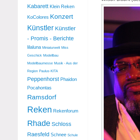
Kabarett
Klein Reken
Konzert
KoColores
Künstler
Künstler
- Promis - Berichte
lilaluna
Miniaturwelt
Miss
Geschick
Modellbau
Modellbaumesse
Musik - Aus der
Region
Paulus-KITA
Peppenhorst
Phaidon
Pocahontas
Ramsdorf
Reken
Rekenforum
Rhade
Schloss
Raesfeld
Schnee
Schule