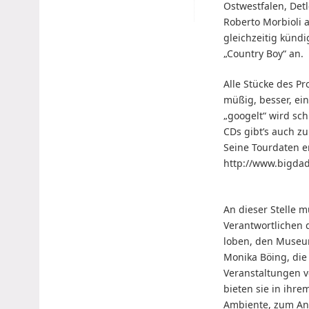
Ostwestfalen, Det
Roberto Morbioli 
gleichzeitig kündi
„Country Boy“ an.
Alle Stücke des P
müßig, besser, ei
„googelt“ wird sch
CDs gibt’s auch z
Seine Tourdaten e
http://www.bigda
An dieser Stelle m
Verantwortlichen
loben, den Museum
Monika Böing, die
Veranstaltungen v
bieten sie in ihr
Ambiente, zum An