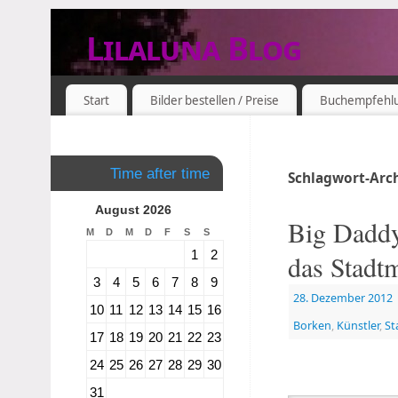
Lilaluna Blog
DAS JETZT IST SCHON VERGANGENHEIT
Start
Bilder bestellen / Preise
Buchempfehl
Time after time
Schlagwort-Arc
August 2026
Big Daddy
M
D
M
D
F
S
S
1
2
das Stad
3
4
5
6
7
8
9
28. Dezember 2012
10
11
12
13
14
15
16
Borken
,
Künstler
,
St
17
18
19
20
21
22
23
24
25
26
27
28
29
30
31