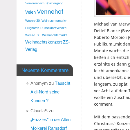
Seniorenheim
Spaziergang
Vennehof
Velen
Weeze-30. Weihnachtsmarkt-
Michael van Merwyk
Flughafen-Düsseldorf/Weeze
Detlef Blanke (Bas
Weeze. 30. Weihnachtsmarkt
Roberto Morbioli 
Weihnachtskonzert
ZS-
Publikum „mit den
Verlag
Minute wuchs die 
ließen sich entsc
erzählte es dann 
Neueste Kommentare
leicht amerikanis
und übersetzt, die
Anomym
zu
Täuscht
langsam, zu spät, 
vor Acht auf dem T
Aldi-Nord seine
wollte ein Zuschau
Kunden ?
comment.
ClaudiaS
zu
Mit dem passenden
„Frizzles“ in der Alten
Christmas“-Konzert
Molkerei Ramsdorf