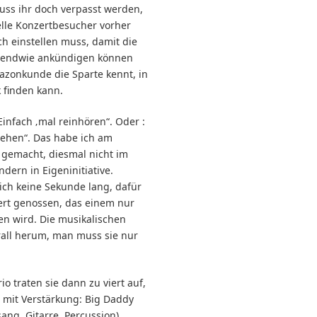
uss ihr doch verpasst werden,
elle Konzertbesucher vorher
ch einstellen muss, damit die
rgendwie ankündigen können
zonkunde die Sparte kennt, in
 finden kann.
„Einfach ‚mal reinhören“. Oder :
gehen“. Das habe ich am
gemacht, diesmal nicht im
ndern in Eigeninitiative.
ich keine Sekunde lang, dafür
ert genossen, das einem nur
en wird. Die musikalischen
rall herum, man muss sie nur
io traten sie dann zu viert auf,
o mit Verstärkung: Big Daddy
ang, Gitarre, Percussion),