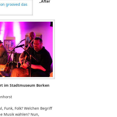
„After
ert im Stadtmuseum Borken
enhorst
ul, Funk, Folk? Welchen Begriff
ine Musik wählen? Nun,