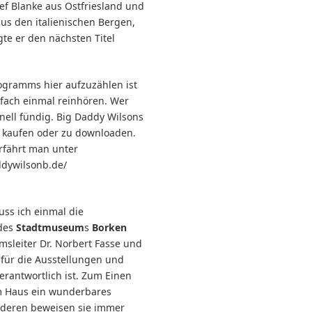
lef Blanke aus Ostfriesland und
aus den italienischen Bergen,
gte er den nächsten Titel
rogramms hier aufzuzählen ist
nfach einmal reinhören. Wer
nell fündig. Big Daddy Wilsons
u kaufen oder zu downloaden.
rfährt man unter
ddywilsonb.de/
uss ich einmal die
 des
Stadtmuseum
s
Borken
sleiter Dr. Norbert Fasse und
 für die Ausstellungen und
erantwortlich ist. Zum Einen
em Haus ein wunderbares
deren beweisen sie immer