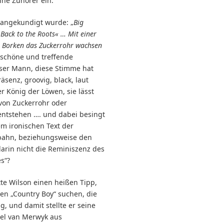
ine Zuhörer ein.
angekundigt wurde: „
Big
Back to the Roots« … Mit einer
n Borken das Zuckerrohr wachsen
 schöne und treffende
ser Mann, diese Stimme hat
senz, groovig, black, laut
r König der Löwen, sie lässt
 von Zuckerrohr oder
ntstehen …. und dabei besingt
em ironischen Text der
ahn, beziehungsweise den
darin nicht die Reminiszenz des
es“?
te Wilson einen heißen Tipp,
inen „Country Boy“ suchen, die
, und damit stellte er seine
el van Merwyk aus