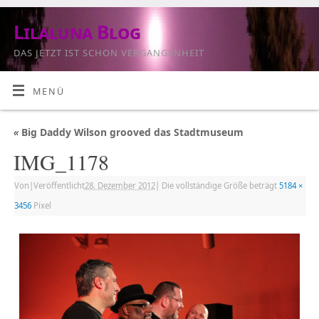
Lilaluna Blog
DAS JETZT IST SCHON VERGANGENHEIT
MENÜ
«
Big Daddy Wilson grooved das Stadtmuseum
IMG_1178
Von
|
Veröffentlicht
28. Dezember 2012
|
Die vollständige Größe beträgt
5184 ×
3456
Pixel