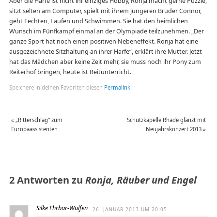
Aber die Harfe ist nicht ihr einziges Hobby, Ronja macht gerne Puzzle,
sitzt selten am Computer, spielt mit ihrem jüngeren Bruder Connor,
geht Fechten, Laufen und Schwimmen. Sie hat den heimlichen
Wunsch im Fünfkampf einmal an der Olympiade teilzunehmen. „Der
ganze Sport hat noch einen positiven Nebeneffekt. Ronja hat eine
ausgezeichnete Sitzhaltung an ihrer Harfe“, erklärt ihre Mutter. Jetzt
hat das Mädchen aber keine Zeit mehr, sie muss noch ihr Pony zum
Reiterhof bringen, heute ist Reitunterricht.
Speichere in deinen Favoriten diesen
Permalink
.
«
„Ritterschlag“ zum
Schützkapelle Rhade glänzt mit
Europaassistenten
Neujahrskonzert 2013
»
2 Antworten zu
Ronja, Räuber und Engel
Silke Ehrbar-Wulfen
26. JANUAR 2013 UM 20:05