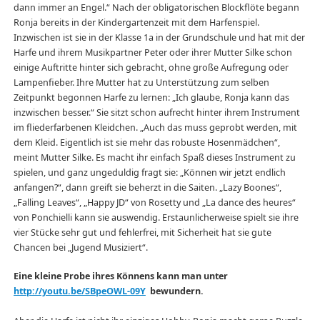
dann immer an Engel.“ Nach der obligatorischen Blockflöte begann
Ronja bereits in der Kindergartenzeit mit dem Harfenspiel.
Inzwischen ist sie in der Klasse 1a in der Grundschule und hat mit der
Harfe und ihrem Musikpartner Peter oder ihrer Mutter Silke schon
einige Auftritte hinter sich gebracht, ohne große Aufregung oder
Lampenfieber. Ihre Mutter hat zu Unterstützung zum selben
Zeitpunkt begonnen Harfe zu lernen: „Ich glaube, Ronja kann das
inzwischen besser.“ Sie sitzt schon aufrecht hinter ihrem Instrument
im fliederfarbenen Kleidchen. „Auch das muss geprobt werden, mit
dem Kleid. Eigentlich ist sie mehr das robuste Hosenmädchen“,
meint Mutter Silke. Es macht ihr einfach Spaß dieses Instrument zu
spielen, und ganz ungeduldig fragt sie: „Können wir jetzt endlich
anfangen?“, dann greift sie beherzt in die Saiten. „Lazy Boones“,
„Falling Leaves“, „Happy JD“ von Rosetty und „La dance des heures“
von Ponchielli kann sie auswendig. Erstaunlicherweise spielt sie ihre
vier Stücke sehr gut und fehlerfrei, mit Sicherheit hat sie gute
Chancen bei „Jugend Musiziert“.
Eine kleine Probe ihres Könnens kann man unter
http://youtu.be/SBpeOWL-09Y
bewundern.