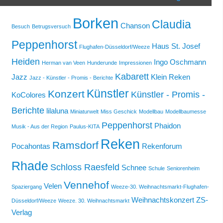
Borken
Claudia
Chanson
Besuch
Betrugsversuch
Peppenhorst
Haus St. Josef
Flughafen-Düsseldorf/Weeze
Heiden
Ingo Oschmann
Herman van Veen
Hunderunde
Impressionen
Kabarett
Jazz
Klein Reken
Jazz - Künstler - Promis - Berichte
Künstler
Konzert
Künstler - Promis -
KoColores
Berichte
lilaluna
Miniaturwelt
Miss Geschick
Modellbau
Modellbaumesse
Peppenhorst
Phaidon
Musik - Aus der Region
Paulus-KITA
Reken
Ramsdorf
Pocahontas
Rekenforum
Rhade
Schloss Raesfeld
Schnee
Schule
Seniorenheim
Vennehof
Velen
Spaziergang
Weeze-30. Weihnachtsmarkt-Flughafen-
Weihnachtskonzert
ZS-
Düsseldorf/Weeze
Weeze. 30. Weihnachtsmarkt
Verlag