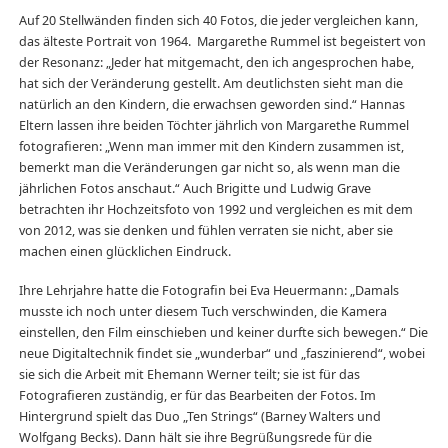
Auf 20 Stellwänden finden sich 40 Fotos, die jeder vergleichen kann,
das älteste Portrait von 1964. Margarethe Rummel ist begeistert von
der Resonanz: „Jeder hat mitgemacht, den ich angesprochen habe,
hat sich der Veränderung gestellt. Am deutlichsten sieht man die
natürlich an den Kindern, die erwachsen geworden sind.“ Hannas
Eltern lassen ihre beiden Töchter jährlich von Margarethe Rummel
fotografieren: „Wenn man immer mit den Kindern zusammen ist,
bemerkt man die Veränderungen gar nicht so, als wenn man die
jährlichen Fotos anschaut.“ Auch Brigitte und Ludwig Grave
betrachten ihr Hochzeitsfoto von 1992 und vergleichen es mit dem
von 2012, was sie denken und fühlen verraten sie nicht, aber sie
machen einen glücklichen Eindruck.
Ihre Lehrjahre hatte die Fotografin bei Eva Heuermann: „Damals
musste ich noch unter diesem Tuch verschwinden, die Kamera
einstellen, den Film einschieben und keiner durfte sich bewegen.“ Die
neue Digitaltechnik findet sie „wunderbar“ und „faszinierend“, wobei
sie sich die Arbeit mit Ehemann Werner teilt; sie ist für das
Fotografieren zuständig, er für das Bearbeiten der Fotos. Im
Hintergrund spielt das Duo „Ten Strings“ (Barney Walters und
Wolfgang Becks). Dann hält sie ihre Begrüßungsrede für die