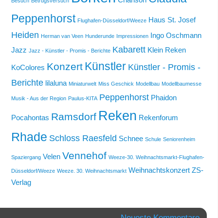
Besuch
Betrugsversuch
Peppenhorst
Haus St. Josef
Flughafen-Düsseldorf/Weeze
Heiden
Ingo Oschmann
Herman van Veen
Hunderunde
Impressionen
Kabarett
Jazz
Klein Reken
Jazz - Künstler - Promis - Berichte
Künstler
Konzert
Künstler - Promis -
KoColores
Berichte
lilaluna
Miniaturwelt
Miss Geschick
Modellbau
Modellbaumesse
Peppenhorst
Phaidon
Musik - Aus der Region
Paulus-KITA
Reken
Ramsdorf
Pocahontas
Rekenforum
Rhade
Schloss Raesfeld
Schnee
Schule
Seniorenheim
Vennehof
Velen
Spaziergang
Weeze-30. Weihnachtsmarkt-Flughafen-
Weihnachtskonzert
ZS-
Düsseldorf/Weeze
Weeze. 30. Weihnachtsmarkt
Verlag
Neueste Kommentare