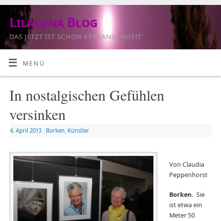
Lilaluna Blog
DAS JETZT IST SCHON VERGANGENHEIT
MENÜ
In nostalgischen Gefühlen
versinken
4. April 2013
|
Borken
,
Künstler
Von Claudia
Peppenhorst
Borken.
Sie
ist etwa ein
Meter 50