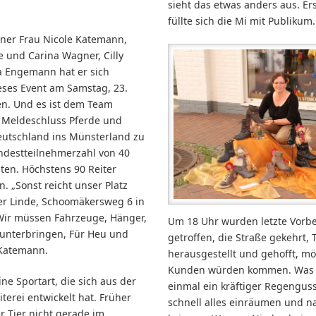
sieht das etwas anders aus. Er
füllte sich die Mi mit Publikum.
ner Frau Nicole Katemann,
e und Carina Wagner, Cilly
a Engemann hat er sich
ses Event am Samstag, 23.
n. Und es ist dem Team
 Meldeschluss Pferde und
eutschland ins Münsterland zu
ndestteilnehmerzahl von 40
ten. Höchstens 90 Reiter
. „Sonst reicht unser Platz
er Linde, Schoomäkersweg 6 in
Wir müssen Fahrzeuge, Hänger,
Um 18 Uhr wurden letzte Vorb
 unterbringen, Für Heu und
getroffen, die Straße gekehrt,
 Katemann.
herausgestellt und gehofft, mög
Kunden würden kommen. Was 
ine Sportart, die sich aus der
einmal ein kräftiger Regenguss
terei entwickelt hat. Früher
schnell alles einräumen und n
r Tier nicht gerade im