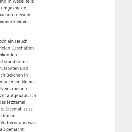
nd in Wesel teils
 umgeknickte
Dächern geweht
 einem kleinen
noch ein Hauch
vielen Geschäften
mmkunden
d standen mit
, klönten und
Schlückchen in
n auch ein kleines
 „Nein, meinen
icht aufgebaut. Ich
das letztemal
e. Diesmal ist es
en Küche
 Vorbereitung war,
Spaß gemacht.“