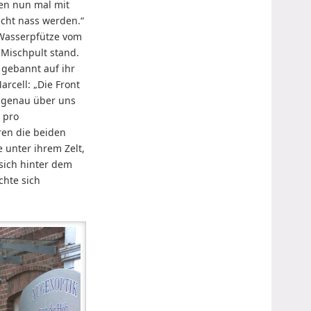
fen nun mal mit
icht nass werden.“
 Wasserpfütze vom
Mischpult stand.
 gebannt auf ihr
rcell: „Die Front
n genau über uns
 pro
ren die beiden
 unter ihrem Zelt,
sich hinter dem
hte sich