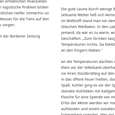
en erheblichen finanziellen
n logistische Problem bilden
Die gute Laune durch wenige 
tlichen Helfer. Immerhin ist
seltsame Wetter ließ sich kei
 Wasser für die Tiere auf den
im Wolltreff stand man vor de
u sorgen.
Gläschen Weißwein. In den La
jemand, da war es zu warm, wie
in der Borkener Zeitung
Geschäften. „Zum Stricken tau
Temperaturen nichts. Da bleibt
an den Fingern kleben.“
An die Temperaturen dachten 
Klein vor der Volksbank überh
sie ihren Stockbrotteig auf de
in das offene Feuer hielten, d
Spaß. Kühler ging es vor der S
standen Kühlteken mit Kaltget
Flasche für eine Spende von mi
Erlös der Aktion werden wir no
aufstocken und einem sozialen 
Schermbeck spenden. Wer das