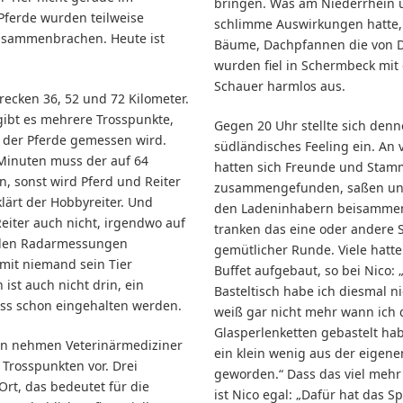
bringen. Was am Niederrhein u
Pferde wurden teilweise
schlimme Auswirkungen hatte,
 zusammenbrachen. Heute ist
Bäume, Dachpfannen die von 
wurden fiel in Schermbeck mit
Schauer harmlos aus.
recken 36, 52 und 72 Kilometer.
 gibt es mehrere Trosspunkte,
Gegen 20 Uhr stellte sich den
 der Pferde gemessen wird.
südländisches Feeling ein. An 
Minuten muss der auf 64
hatten sich Freunde und Sta
n, sonst wird Pferd und Reiter
zusammengefunden, saßen un
rklärt der Hobbyreiter. Und
den Ladeninhabern beisammen
eiter auch nicht, irgendwo auf
tranken das eine oder andere 
rden Radarmessungen
gemütlicher Runde. Viele hatte
it niemand sein Tier
Buffet aufgebaut, so bei Nico:
 ist auch nicht drin, ein
Basteltisch habe ich diesmal n
s schon eingehalten werden.
weiß gar nicht mehr wann ich 
Glasperlenketten gebastelt hab
n nehmen Veterinärmediziner
ein klein wenig aus der eigen
 Trosspunkten vor. Drei
geworden.“ Dass das viel mehr
 Ort, das bedeutet für die
ist Nico egal: „Dafür hat das 