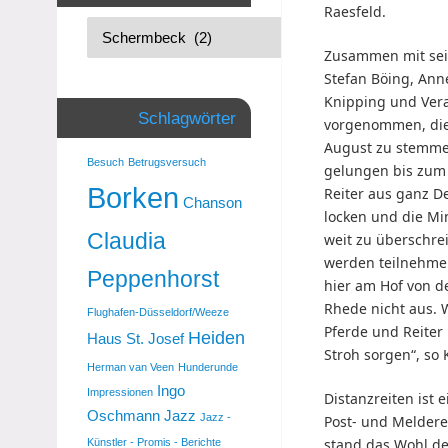
Raesfeld.
Zusammen mit sei
Stefan Böing, Ann
Knipping und Ver
Schlagwörter
vorgenommen, die
August zu stemme
Besuch
Betrugsversuch
gelungen bis zum
Borken
Reiter aus ganz D
Chanson
locken und die Mi
Claudia
weit zu überschrei
werden teilnehmen
Peppenhorst
hier am Hof von d
Rhede nicht aus. 
Flughafen-Düsseldorf/Weeze
Pferde und Reiter
Heiden
Haus St. Josef
Stroh sorgen“, so
Herman van Veen
Hunderunde
Ingo
Impressionen
Distanzreiten ist e
Oschmann
Jazz
Jazz -
Post- und Melderei
stand das Wohl de
Künstler - Promis - Berichte