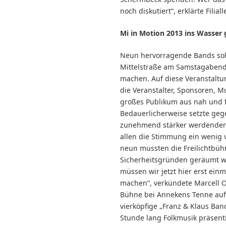
noch diskutiert“, erklärte Filiall
Mi in Motion 2013 ins Wasser 
Neun hervorragende Bands sol
Mittelstraße am Samstagabend
machen. Auf diese Veranstaltu
die Veranstalter, Sponsoren, M
großes Publikum aus nah und f
Bedauerlicherweise setzte geg
zunehmend stärker werdender 
allen die Stimmung ein wenig 
neun mussten die Freilichtbü
Sicherheitsgründen geräumt w
müssen wir jetzt hier erst ein
machen“, verkündete Marcell 
Bühne bei Annekens Tenne auf
vierköpfige „Franz & Klaus Ban
Stunde lang Folkmusik präsenti