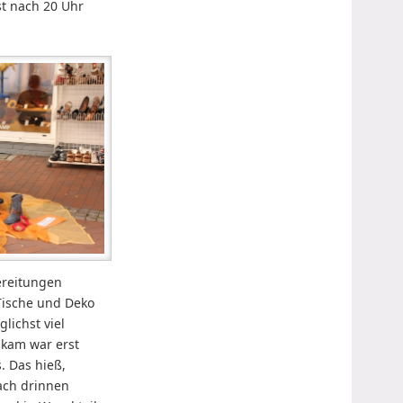
st nach 20 Uhr
ereitungen
 Tische und Deko
lichst viel
kam war erst
. Das hieß,
ach drinnen