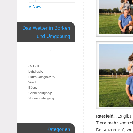
« Nov.
Das Wetter in Borken
und Umgebung
,
Gefühlt:
Luftdruck:
Luftfeuchtigkeit: %
Wind:
Böen:
Sonnenaufgang:
Sonnenuntergang:
Raesfeld.
„Es gibt 
Tiere mehr kontrol
Kategorien
Distanzreiten“, w