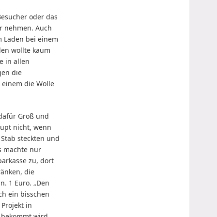
Besucher oder das
ner nehmen. Auch
m Laden bei einem
den wollte kaum
 in allen
gen die
 einem die Wolle
dafür Groß und
aupt nicht, wenn
n Stab steckten und
as machte nur
parkasse zu, dort
ränken, die
n. 1 Euro. „Den
ch ein bisschen
Projekt in
 bekommt wird