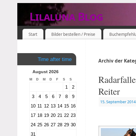
Lilaluna Blog
DAS JETZT IST SCHON VERGANGENHEIT
Start
Bilder bestellen / Preise
Buchempfehl
Time after time
Archiv der Kate
August 2026
Radarfalle
M
D
M
D
F
S
S
1
2
Reiter
3
4
5
6
7
8
9
15. September 2014
10
11
12
13
14
15
16
17
18
19
20
21
22
23
24
25
26
27
28
29
30
31