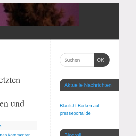
OK
etzten
Aktuelle Nachrichten
en und
Blaulicht Borken auf
presseportal.de
k
einen Kommentar
Blogroll