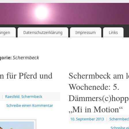
ungen
Datenschutzerklärung
Impressum
Links
Schermbeck
gorie:
n für Pferd und
Schermbeck am l
Wochenede: 5.
Dämmers(c)hopp
|
Raesfeld
,
Schermbeck
Schreibe einen Kommentar
„Mi in Motion“
10. September 2013
|
Schermbec
Schreibe 