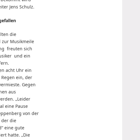
eiter Jens Schulz.
gefallen
lten die
 zur Musikmeile
ng freuten sich
usiker und ein
ern.
en acht Uhr ein
Regen ein, der
vermieste. Gegen
hnen aus
erden. „Leider
mal eine Pause
Oppenberg von der
 der die
d“ eine gute
ert hatte. „Die