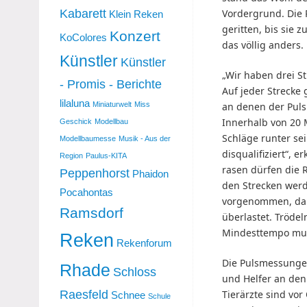
Kabarett
Vordergrund. Die 
Klein Reken
geritten, bis sie
Konzert
KoColores
das völlig anders.
Künstler
Künstler
„Wir haben drei St
- Promis - Berichte
Auf jeder Strecke
lilaluna
an denen der Puls
Miniaturwelt
Miss
Innerhalb von 20 
Geschick
Modellbau
Schläge runter sei
Modellbaumesse
Musik - Aus der
disqualifiziert“, e
Region
Paulus-KITA
rasen dürfen die R
Peppenhorst
Phaidon
den Strecken we
Pocahontas
vorgenommen, dam
Ramsdorf
überlastet. Trödeln
Mindesttempo mus
Reken
Rekenforum
Die Pulsmessunge
Rhade
Schloss
und Helfer an den
Raesfeld
Tierärzte sind vor
Schnee
Schule