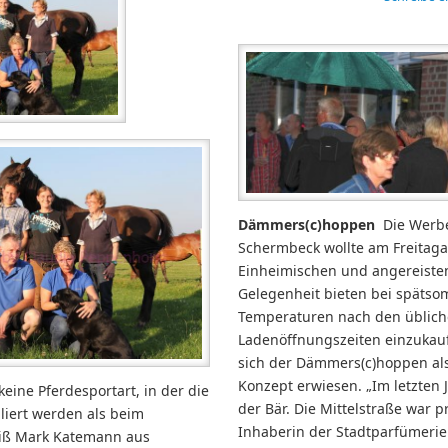
Dämmers(c)hoppen
Die Werb
Schermbeck wollte am Freitag
Einheimischen und angereiste
Gelegenheit bieten bei späts
Temperaturen nach den üblic
Ladenöffnungszeiten einzukauf
sich der Dämmers(c)hoppen al
Konzept erwiesen. „Im letzten
keine Pferdesportart, in der die
der Bär. Die Mittelstraße war p
liert werden als beim
Inhaberin der Stadtparfümerie
eiß Mark Katemann aus