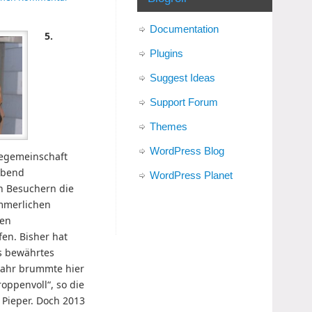
Documentation
5.
Plugins
Suggest Ideas
Support Forum
Themes
WordPress Blog
egemeinschaft
abend
WordPress Planet
n Besuchern die
ommerlichen
hen
en. Bisher hat
s bewährtes
 Jahr brummte hier
roppenvoll“, so die
 Pieper. Doch 2013