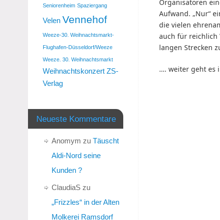
Organisatoren ein
Seniorenheim
Spaziergang
Aufwand. „Nur“ ei
Vennehof
Velen
die vielen ehrenam
auch für reichlich
Weeze-30. Weihnachtsmarkt-
langen Strecken z
Flughafen-Düsseldorf/Weeze
Weeze. 30. Weihnachtsmarkt
…. weiter geht es 
Weihnachtskonzert
ZS-
Verlag
Neueste Kommentare
Anomym
zu
Täuscht
Aldi-Nord seine
Kunden ?
ClaudiaS
zu
„Frizzles“ in der Alten
Molkerei Ramsdorf