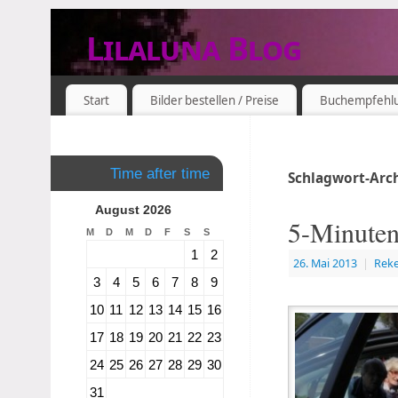
Lilaluna Blog
DAS JETZT IST SCHON VERGANGENHEIT
Start
Bilder bestellen / Preise
Buchempfehl
Time after time
Schlagwort-Arc
August 2026
5-Minuten
M
D
M
D
F
S
S
1
2
26. Mai 2013
|
Rek
3
4
5
6
7
8
9
10
11
12
13
14
15
16
17
18
19
20
21
22
23
24
25
26
27
28
29
30
31