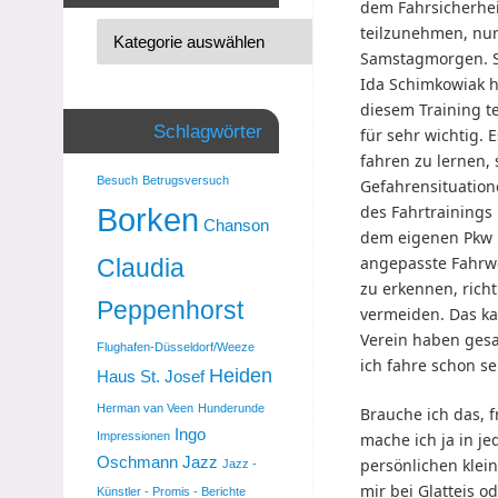
dem Fahrsicherhei
teilzunehmen, nur
Samstagmorgen. S
Ida Schimkowiak h
diesem Training t
Schlagwörter
für sehr wichtig. 
fahren zu lernen,
Besuch
Betrugsversuch
Gefahrensituatione
des Fahrtrainings
Borken
Chanson
dem eigenen Pkw 
angepasste Fahrwe
Claudia
zu erkennen, rich
Peppenhorst
vermeiden. Das ka
Verein haben gesa
Flughafen-Düsseldorf/Weeze
ich fahre schon se
Heiden
Haus St. Josef
Herman van Veen
Hunderunde
Brauche ich das, 
Ingo
mache ich ja in j
Impressionen
Oschmann
Jazz
persönlichen klei
Jazz -
mir bei Glatteis o
Künstler - Promis - Berichte