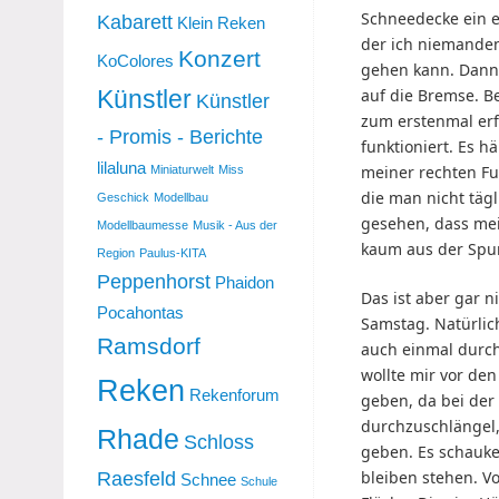
Schneedecke ein e
Kabarett
Klein Reken
der ich niemanden
Konzert
KoColores
gehen kann. Dann 
auf die Bremse. B
Künstler
Künstler
zum erstenmal erf
- Promis - Berichte
funktioniert. Es 
lilaluna
meiner rechten Fu
Miniaturwelt
Miss
die man nicht täg
Geschick
Modellbau
gesehen, dass me
Modellbaumesse
Musik - Aus der
kaum aus der Spur
Region
Paulus-KITA
Peppenhorst
Phaidon
Das ist aber gar 
Pocahontas
Samstag. Natürlic
Ramsdorf
auch einmal durch
wollte mir vor den
Reken
Rekenforum
geben, da bei der
durchzuschlängel,
Rhade
Schloss
geben. Es schauke
bleiben stehen. Vo
Raesfeld
Schnee
Schule