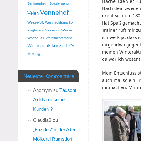
Fläche. Die vier H
Seniorenheim
Spaziergang
Nach dem zweiten 
Vennehof
Velen
dreht sich um 180
Hat Spaß gemacht,
Weeze-30. Weihnachtsmarkt-
Trainer ruft mir 
Flughafen-Düsseldorf/Weeze
ich weiß ja, dass 
Weeze. 30. Weihnachtsmarkt
nirgendwo gegenk
Weihnachtskonzert
ZS-
meinen Winterakti
Verlag
da war ich wesentl
Mein Entschluss s
Neueste Kommentare
auch mal so ein T
mitmachen. Mir m
Anomym
zu
Täuscht
Aldi-Nord seine
Kunden ?
ClaudiaS
zu
„Frizzles“ in der Alten
Molkerei Ramsdorf