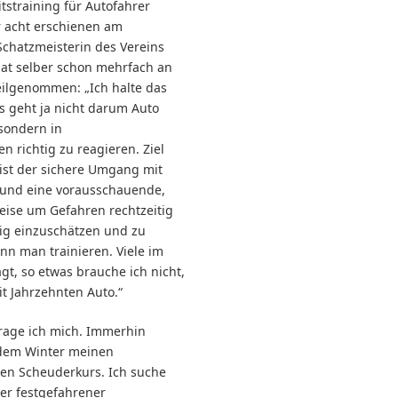
tstraining für Autofahrer
 acht erschienen am
chatzmeisterin des Vereins
at selber schon mehrfach an
eilgenommen: „Ich halte das
Es geht ja nicht darum Auto
 sondern in
n richtig zu reagieren. Ziel
 ist der sichere Umgang mit
und eine vorausschauende,
ise um Gefahren rechtzeitig
tig einzuschätzen und zu
nn man trainieren. Viele im
gt, so etwas brauche ich nicht,
it Jahrzehnten Auto.“
frage ich mich. Immerhin
edem Winter meinen
nen Scheuderkurs. Ich suche
der festgefahrener