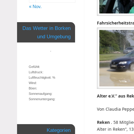
« Nov.
Fahrsicherheitstr
Das Wetter in Borken
und Umgebung
,
Gefühlt:
Luftdruck:
Luftfeuchtigkeit: %
Wind:
Böen:
Sonnenaufgang:
Alter e.V.“ aus Re
Sonnenuntergang:
Von Claudia Pepp
Reken
. 58 Mitgli
Alter in Reken“, 
Kategorien