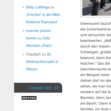
Betty LaMinga
zu
„Frizzles“ in der Alten
Molkerei Ramsdorf
Interessiert lausc
die Sicherheitstr
moncler jacken
und versuchen die
herren
zu
Götz
beantworten. „Woh
Alsmann „Paris“
durch den Slalom-
Schweigen, grübeln
ClaudiaS
zu
30.
bewusst, dann kom
Weihnachtsmarkt in
Hütchen.“ Das die 
Zwischenräume ac
Weeze
am Beispiel viele
stehen die? An de
sehen, wo man hin
Counter Dez. 13
sondern auf die 
Bäumen, dann lan
am Baum.“ Dann k
leichtes, ins Auto