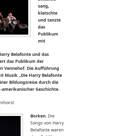
sang,
klatschte
und tanzte
das
Publikum
mit
Harry Belafonte und das
ert das Publikum der
m Vennehof. Die Aufführung
it Musik „Die Harry Belafonte
iner Bildungsreise durch die
S-amerikanischer Geschichte.
enhorst
Borken
. Die
Songs von Harry
Belafonte waren