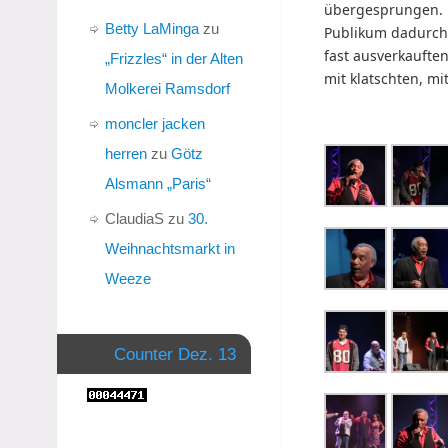
übergesprungen. 
Betty LaMinga
zu
Publikum dadurch 
fast ausverkaufte
„Frizzles“ in der Alten
mit klatschten, m
Molkerei Ramsdorf
moncler jacken
herren
zu
Götz
Alsmann „Paris“
ClaudiaS
zu
30.
Weihnachtsmarkt in
Weeze
Counter Dez. 13