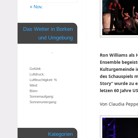
« Nov.
Das Wetter in Borken
und Umgebung
,
Ron Williams als 
Ensemble begeist
Kulturgemeinde i
Gefühlt:
Luftdruck:
des Schauspiels m
Luftfeuchtigkeit: %
Story“ wurde zu e
Wind:
letzen 60 Jahre U
Böen:
Sonnenaufgang:
Sonnenuntergang:
Von Claudia Pepp
Kategorien