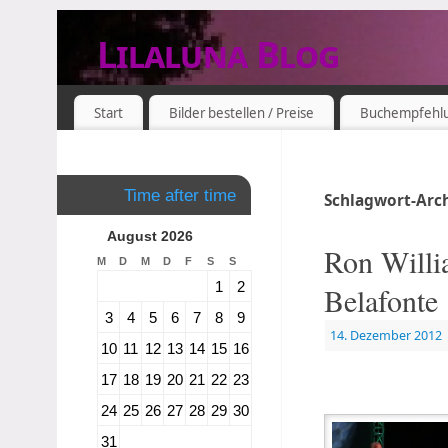
Lilaluna Blog
DAS JETZT IST SCHON VERGANGENHEIT
Start
Bilder bestellen / Preise
Buchempfehl
Time after time
Schlagwort-Arc
August 2026
Ron Willi
M
D
M
D
F
S
S
1
2
Belafonte
3
4
5
6
7
8
9
14. Dezember 2012
10
11
12
13
14
15
16
17
18
19
20
21
22
23
24
25
26
27
28
29
30
31