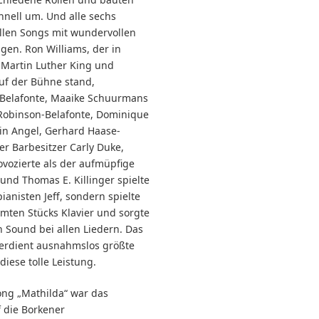
hnell um. Und alle sechs
allen Songs mit wundervollen
en. Ron Williams, der in
s Martin Luther King und
uf der Bühne stand,
 Belafonte, Maaike Schuurmans
 Robinson-Belafonte, Dominique
rin Angel, Gerhard Haase-
r Barbesitzer Carly Duke,
ovozierte als der aufmüpfige
und Thomas E. Killinger spielte
ianisten Jeff, sondern spielte
ten Stücks Klavier und sorgte
 Sound bei allen Liedern. Das
erdient ausnahmslos größte
iese tolle Leistung.
ng „Mathilda“ war das
f die Borkener