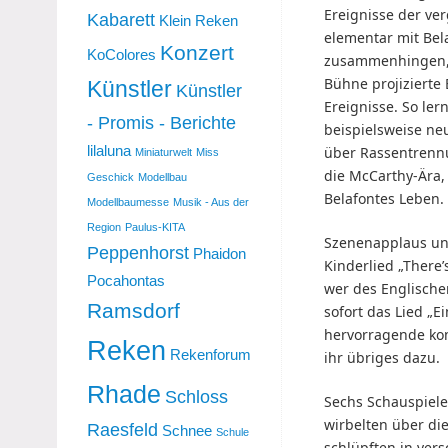
Ereignisse der ve
Kabarett
Klein Reken
elementar mit Bel
Konzert
KoColores
zusammenhingen, 
Bühne projizierte 
Künstler
Künstler
Ereignisse. So ler
- Promis - Berichte
beispielsweise neu
lilaluna
über Rassentrennu
Miniaturwelt
Miss
die McCarthy-Ära,
Geschick
Modellbau
Belafontes Leben.
Modellbaumesse
Musik - Aus der
Region
Paulus-KITA
Szenenapplaus und
Peppenhorst
Phaidon
Kinderlied „There’
Pocahontas
wer des Englische
Ramsdorf
sofort das Lied „Ei
hervorragende kom
Reken
Rekenforum
ihr übriges dazu.
Rhade
Schloss
Sechs Schauspiele
wirbelten über di
Raesfeld
Schnee
Schule
schlüpften in ver