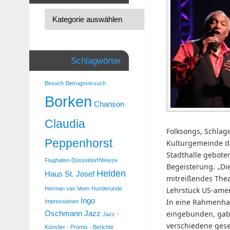
Schlagwörter
Besuch
Betrugsversuch
Borken
Chanson
Claudia
Folksongs, Schlage
Peppenhorst
Kulturgemeinde d
Stadthalle gebote
Flughafen-Düsseldorf/Weeze
Begeisterung. „Die
Heiden
Haus St. Josef
mitreißendes Thea
Herman van Veen
Hunderunde
Lehrstück US-amer
Ingo
In eine Rahmenha
Impressionen
Oschmann
Jazz
eingebunden, gab
Jazz -
verschiedene gesel
Künstler - Promis - Berichte