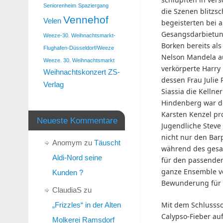
Seniorenheim
Spaziergang
die Szenen blitzsc
Vennehof
Velen
begeisterten bei 
Gesangsdarbietung
Weeze-30. Weihnachtsmarkt-
Borken bereits al
Flughafen-Düsseldorf/Weeze
Nelson Mandela a
Weeze. 30. Weihnachtsmarkt
verkörperte Harry
Weihnachtskonzert
ZS-
dessen Frau Julie
Verlag
Siassia die Kellne
Hindenberg war de
Karsten Kenzel pr
Neueste Kommentare
Jugendliche Steve 
nicht nur den Barp
Anomym
zu
Täuscht
während des gesam
Aldi-Nord seine
für den passenden
ganze Ensemble v
Kunden ?
Bewunderung für d
ClaudiaS
zu
Mit dem Schlussso
„Frizzles“ in der Alten
Calypso-Fieber au
Molkerei Ramsdorf