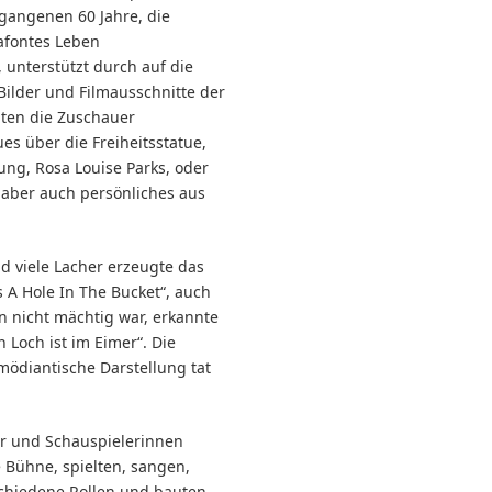
rgangenen 60 Jahre, die
afontes Leben
unterstützt durch auf die
Bilder und Filmausschnitte der
nten die Zuschauer
es über die Freiheitsstatue,
ng, Rosa Louise Parks, oder
 aber auch persönliches aus
 viele Lacher erzeugte das
s A Hole In The Bucket“, auch
n nicht mächtig war, erkannte
n Loch ist im Eimer“. Die
ödiantische Darstellung tat
r und Schauspielerinnen
e Bühne, spielten, sangen,
schiedene Rollen und bauten