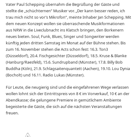
Vater Paul Schepping übernahm die Begrüßung der Gäste und
stellte die „schüchternen“ Musiker vor. „Der kann besser reden, ich
trau mich nicht so vor’s Mikrofon“, meinte Inhaber Jan Schepping. Mit
dem neuen Konzept wollen sie überraschende Musikformationen
aus NRW in die Liveclubnacht ins Klatsch bringen, den Borkenern
neues bieten. Soul, Funk, Blues, Singer und Songwriter werden
künftig jeden dritten Samstag im Monat auf der Bühne stehen. Bis
zum 16. November stehen die Acts schon fest: 16.3. Ton3
(Düsseldorf), 20.4. Fischgesichter (Düsseldorf), 18.5. Kruse & Blanke
(Hanburg/Raesfeld), 15.6. Sundrupband (Münster), 17.8. Billy Bob
Buddha (Köln), 21.9. Schlagsaitenquantett (Aachen), 19.10. Lou Dynia
(Bocholt) und 16.11. Radio Lukas (Münster).
Für Leute, die neugierig sind und die eingefahrenen Wege verlassen
wollen lohnt sich der Eintrittspreis von 8 € im Vorverkauf, 10 € an der
Abendkasse; die gelungene Premiere in gemütlichem Ambiente
begeisterte die Gäste, die sich auf die nächsten Veranstaltungen
freuen.