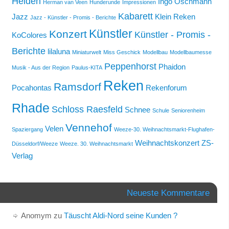
Heiden
Ingo Oschmann
Herman van Veen
Hunderunde
Impressionen
Kabarett
Jazz
Klein Reken
Jazz - Künstler - Promis - Berichte
Künstler
Konzert
Künstler - Promis -
KoColores
Berichte
lilaluna
Miniaturwelt
Miss Geschick
Modellbau
Modellbaumesse
Peppenhorst
Phaidon
Musik - Aus der Region
Paulus-KITA
Reken
Ramsdorf
Pocahontas
Rekenforum
Rhade
Schloss Raesfeld
Schnee
Schule
Seniorenheim
Vennehof
Velen
Spaziergang
Weeze-30. Weihnachtsmarkt-Flughafen-
Weihnachtskonzert
ZS-
Düsseldorf/Weeze
Weeze. 30. Weihnachtsmarkt
Verlag
Neueste Kommentare
Anomym
zu
Täuscht Aldi-Nord seine Kunden ?