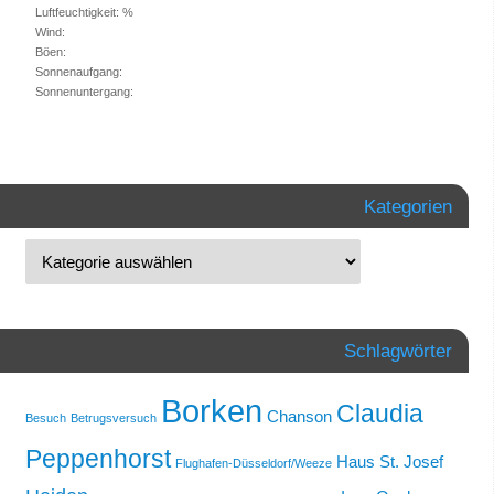
Luftfeuchtigkeit: %
Wind:
Böen:
Sonnenaufgang:
Sonnenuntergang:
Kategorien
Schlagwörter
Borken
Claudia
Chanson
Besuch
Betrugsversuch
Peppenhorst
Haus St. Josef
Flughafen-Düsseldorf/Weeze