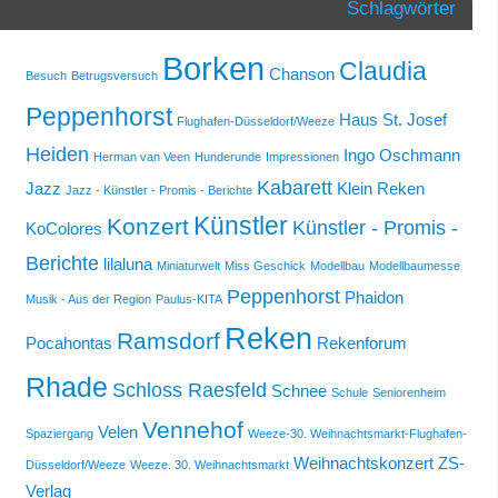
Schlagwörter
Borken
Claudia
Chanson
Besuch
Betrugsversuch
Peppenhorst
Haus St. Josef
Flughafen-Düsseldorf/Weeze
Heiden
Ingo Oschmann
Herman van Veen
Hunderunde
Impressionen
Kabarett
Jazz
Klein Reken
Jazz - Künstler - Promis - Berichte
Künstler
Konzert
Künstler - Promis -
KoColores
Berichte
lilaluna
Miniaturwelt
Miss Geschick
Modellbau
Modellbaumesse
Peppenhorst
Phaidon
Musik - Aus der Region
Paulus-KITA
Reken
Ramsdorf
Pocahontas
Rekenforum
Rhade
Schloss Raesfeld
Schnee
Schule
Seniorenheim
Vennehof
Velen
Spaziergang
Weeze-30. Weihnachtsmarkt-Flughafen-
Weihnachtskonzert
ZS-
Düsseldorf/Weeze
Weeze. 30. Weihnachtsmarkt
Verlag