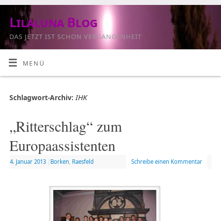
Lilaluna Blog
DAS JETZT IST SCHON VERGANGENHEIT
MENÜ
IHK
Schlagwort-Archiv:
„Ritterschlag“ zum
Europaassistenten
4. Januar 2013
|
Borken
,
Raesfeld
Schreibe einen Kommentar