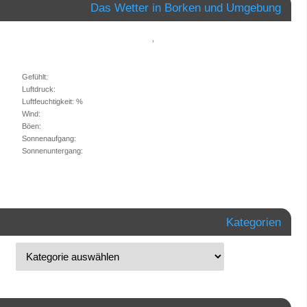
Das Wetter in Borken und Umgebung
,
Gefühlt:
Luftdruck:
Luftfeuchtigkeit: %
Wind:
Böen:
Sonnenaufgang:
Sonnenuntergang:
Kategorien