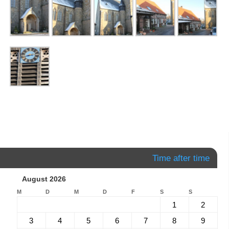
Time after time
August 2026
M
D
M
D
F
S
S
1
2
3
4
5
6
7
8
9