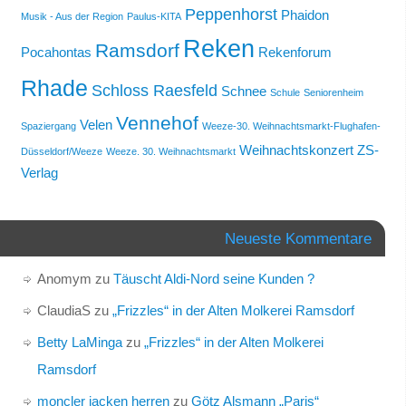
Peppenhorst
Phaidon
Musik - Aus der Region
Paulus-KITA
Reken
Ramsdorf
Pocahontas
Rekenforum
Rhade
Schloss Raesfeld
Schnee
Schule
Seniorenheim
Vennehof
Velen
Spaziergang
Weeze-30. Weihnachtsmarkt-Flughafen-
Weihnachtskonzert
ZS-
Düsseldorf/Weeze
Weeze. 30. Weihnachtsmarkt
Verlag
Neueste Kommentare
Anomym
zu
Täuscht Aldi-Nord seine Kunden ?
ClaudiaS
zu
„Frizzles“ in der Alten Molkerei Ramsdorf
Betty LaMinga
zu
„Frizzles“ in der Alten Molkerei
Ramsdorf
moncler jacken herren
zu
Götz Alsmann „Paris“