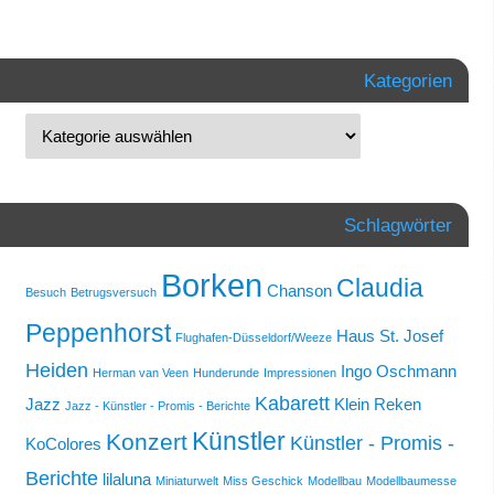
Kategorien
Schlagwörter
Borken
Claudia
Chanson
Besuch
Betrugsversuch
Peppenhorst
Haus St. Josef
Flughafen-Düsseldorf/Weeze
Heiden
Ingo Oschmann
Herman van Veen
Hunderunde
Impressionen
Kabarett
Jazz
Klein Reken
Jazz - Künstler - Promis - Berichte
Künstler
Konzert
Künstler - Promis -
KoColores
Berichte
lilaluna
Miniaturwelt
Miss Geschick
Modellbau
Modellbaumesse