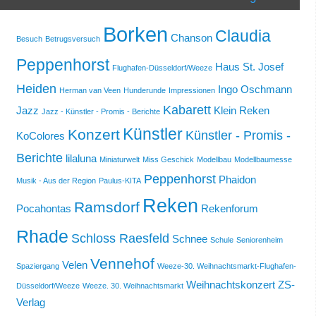
Borken
Claudia
Chanson
Besuch
Betrugsversuch
Peppenhorst
Haus St. Josef
Flughafen-Düsseldorf/Weeze
Heiden
Ingo Oschmann
Herman van Veen
Hunderunde
Impressionen
Kabarett
Jazz
Klein Reken
Jazz - Künstler - Promis - Berichte
Künstler
Konzert
Künstler - Promis -
KoColores
Berichte
lilaluna
Miniaturwelt
Miss Geschick
Modellbau
Modellbaumesse
Peppenhorst
Phaidon
Musik - Aus der Region
Paulus-KITA
Reken
Ramsdorf
Pocahontas
Rekenforum
Rhade
Schloss Raesfeld
Schnee
Schule
Seniorenheim
Vennehof
Velen
Spaziergang
Weeze-30. Weihnachtsmarkt-Flughafen-
Weihnachtskonzert
ZS-
Düsseldorf/Weeze
Weeze. 30. Weihnachtsmarkt
Verlag