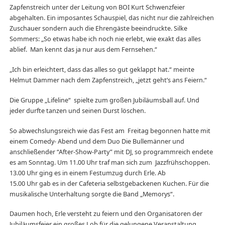
Zapfenstreich unter der Leitung von BOI Kurt Schwenzfeier
abgehalten. Ein imposantes Schauspiel, das nicht nur die zahlreichen
Zuschauer sondern auch die Ehrengäste beeindruckte. Silke
Sommers: „So etwas habe ich noch nie erlebt, wie exakt das alles
ablief. Man kennt das ja nur aus dem Fernsehen.“
„Ich bin erleichtert, dass das alles so gut geklappt hat.“ meinte
Helmut Dammer nach dem Zapfenstreich, „jetzt geht’s ans Feiern.“
Die Gruppe „Lifeline“ spielte zum großen Jubiläumsball auf. Und
jeder durfte tanzen und seinen Durst löschen.
So abwechslungsreich wie das Fest am Freitag begonnen hatte mit
einem Comedy- Abend und dem Duo Die Bullemänner und
anschließender “After-Show-Party” mit DJ, so programmreich endete
es am Sonntag. Um 11.00 Uhr traf man sich zum Jazzfrühschoppen.
13.00 Uhr ging es in einem Festumzug durch Erle. Ab
15.00 Uhr gab es in der Cafeteria selbstgebackenen Kuchen. Für die
musikalische Unterhaltung sorgte die Band „Memorys“.
Daumen hoch, Erle versteht zu feiern und den Organisatoren der
Jubiläumsfeier ein großes Lob für die gelungene Veranstaltung.