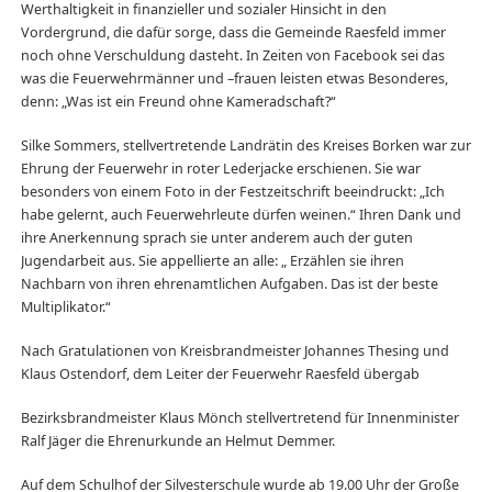
Werthaltigkeit in finanzieller und sozialer Hinsicht in den
Vordergrund, die dafür sorge, dass die Gemeinde Raesfeld immer
noch ohne Verschuldung dasteht. In Zeiten von Facebook sei das
was die Feuerwehrmänner und –frauen leisten etwas Besonderes,
denn: „Was ist ein Freund ohne Kameradschaft?“
Silke Sommers, stellvertretende Landrätin des Kreises Borken war zur
Ehrung der Feuerwehr in roter Lederjacke erschienen. Sie war
besonders von einem Foto in der Festzeitschrift beeindruckt: „Ich
habe gelernt, auch Feuerwehrleute dürfen weinen.“ Ihren Dank und
ihre Anerkennung sprach sie unter anderem auch der guten
Jugendarbeit aus. Sie appellierte an alle: „ Erzählen sie ihren
Nachbarn von ihren ehrenamtlichen Aufgaben. Das ist der beste
Multiplikator.“
Nach Gratulationen von Kreisbrandmeister Johannes Thesing und
Klaus Ostendorf, dem Leiter der Feuerwehr Raesfeld übergab
Bezirksbrandmeister Klaus Mönch stellvertretend für Innenminister
Ralf Jäger die Ehrenurkunde an Helmut Demmer.
Auf dem Schulhof der Silvesterschule wurde ab 19.00 Uhr der Große