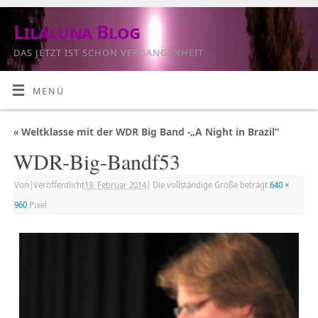
Lilaluna Blog
DAS JETZT IST SCHON VERGANGENHEIT
MENÜ
«
Weltklasse mit der WDR Big Band -„A Night in Brazil“
WDR-Big-Bandf53
Von
|
Veröffentlicht
19. Februar 2014
|
Die vollständige Größe beträgt
640 ×
960
Pixel