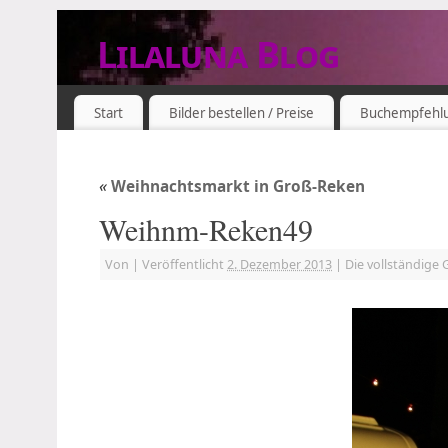
Lilaluna Blog
DAS JETZT IST SCHON VERGANGENHEIT
Start
Bilder bestellen / Preise
Buchempfehl
«
Weihnachtsmarkt in Groß-Reken
Weihnm-Reken49
Von
|
Veröffentlicht
2. Dezember 2013
|
Die vollständige