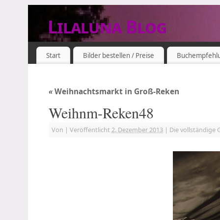
Lilaluna Blog
DAS JETZT IST SCHON VERGANGENHEIT
Start
Bilder bestellen / Preise
Buchempfehl
«
Weihnachtsmarkt in Groß-Reken
Weihnm-Reken48
Von
|
Veröffentlicht
2. Dezember 2013
|
Die vollständige