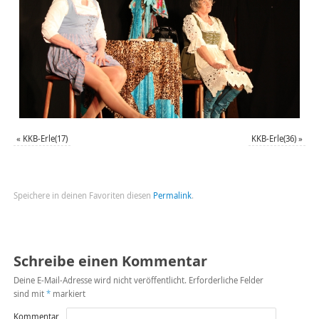
«
KKB-Erle(17)
KKB-Erle(36)
»
Speichere in deinen Favoriten diesen
Permalink
.
Schreibe einen Kommentar
Deine E-Mail-Adresse wird nicht veröffentlicht.
Erforderliche Felder
sind mit
*
markiert
Kommentar