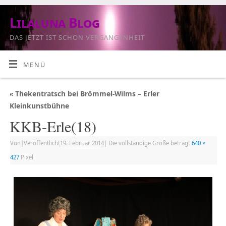
Lilaluna Blog
DAS JETZT IST SCHON VERGANGENHEIT
MENÜ
«
Thekentratsch bei Brömmel-Wilms – Erler
Kleinkunstbühne
KKB-Erle(18)
Von
|
Veröffentlicht
19. Februar 2014
|
Die vollständige Größe beträgt
640 ×
427
Pixel