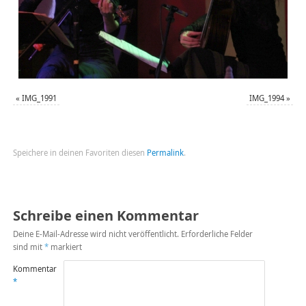
«
IMG_1991
IMG_1994
»
Speichere in deinen Favoriten diesen
Permalink
.
Schreibe einen Kommentar
Deine E-Mail-Adresse wird nicht veröffentlicht.
Erforderliche Felder
sind mit
*
markiert
Kommentar
*