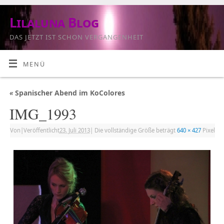
Lilaluna Blog
DAS JETZT IST SCHON VERGANGENHEIT
MENÜ
«
Spanischer Abend im KoColores
IMG_1993
Von
|
Veröffentlicht
23. Juli 2013
|
Die vollständige Größe beträgt
640 × 427
Pixel