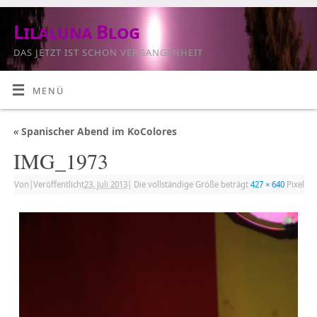
Lilaluna Blog
DAS JETZT IST SCHON VERGANGENHEIT
MENÜ
«
Spanischer Abend im KoColores
IMG_1973
Von
|
Veröffentlicht
23. Juli 2013
|
Die vollständige Größe beträgt
427 × 640
Pixel