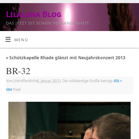
Lilaluna Blog
DAS JETZT IST SCHON VERGANGENHEIT
MENÜ
«
Schützkapelle Rhade glänzt mit Neujahrskonzert 2013
BR-32
Von
|
Veröffentlicht
8. Januar 2013
|
Die vollständige Größe beträgt
456 ×
684
Pixel