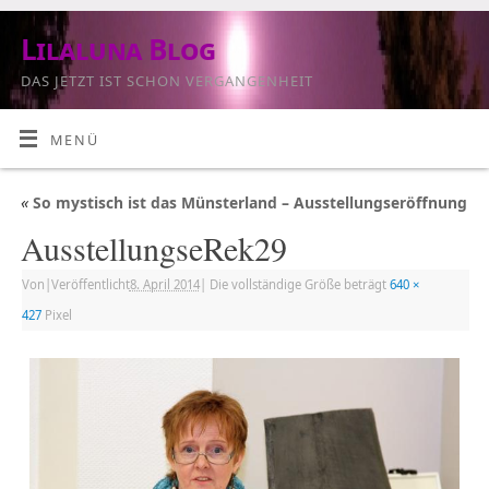
Lilaluna Blog
DAS JETZT IST SCHON VERGANGENHEIT
MENÜ
«
So mystisch ist das Münsterland – Ausstellungseröffnung
AusstellungseRek29
Von
|
Veröffentlicht
8. April 2014
|
Die vollständige Größe beträgt
640 ×
427
Pixel